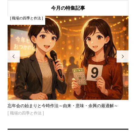
今月の特集記事
[ 職場の四季と作法 ]
[


三角
忘年会の始まりと今時作法～由来・意味・余興の最適解～
緑
家庭.
[ 職場の四季と作法 ]
[ 