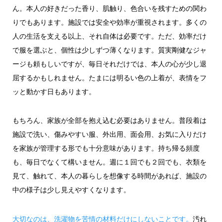
ん。本人の好きだった香り、肌触り、色合いを残すための関わ
りでもあります。施設では安全や効率が重視されます。多くの
人の生活を支える以上、それ自体は必要です。ただ、効率だけ
で服を選ぶと、個性は少しずつ薄くなります。質実剛健なジャ
ージも頼もしいですが、毎日それだけでは、本人の心が少し退
屈するかもしれません。たまには明るい色の上着が、表情をフ
ッと動かす日もあります。
もちろん、家族が全部を抱え込む必要はありません。普段着は
施設で洗い、傷みやすい服、外出用、面会用、お気に入りだけ
を家族が管理する形でも十分意味があります。持ち帰る頻度
も、毎日でなくて構いません。週に１回でも２回でも、衣類を
見て、触れて、本人の暮らしを想像する時間があれば、施設の
中の様子は少し見えやすくなります。
大切なのは、洗濯物を苦情の材料だけにしないことです。
汚れ