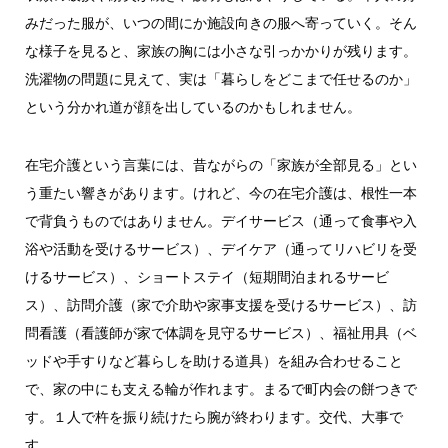
みだった服が、いつの間にか施設向きの服へ寄っていく。そん
な様子を見ると、家族の胸には小さな引っかかりが残ります。
洗濯物の問題に見えて、実は「暮らしをどこまで任せるのか」
という分かれ道が顔を出しているのかもしれません。
在宅介護という言葉には、昔ながらの「家族が全部見る」とい
う重たい響きがあります。けれど、今の在宅介護は、根性一本
で背負うものではありません。デイサービス（通って食事や入
浴や活動を受けるサービス）、デイケア（通ってリハビリを受
けるサービス）、ショートステイ（短期間泊まれるサービ
ス）、訪問介護（家で介助や家事支援を受けるサービス）、訪
問看護（看護師が家で体調を見守るサービス）、福祉用具（ベ
ッドや手すりなど暮らしを助ける道具）を組み合わせること
で、家の中にも支える輪が作れます。まるで町内会の餅つきで
す。１人で杵を振り続けたら腕が終わります。交代、大事で
す。