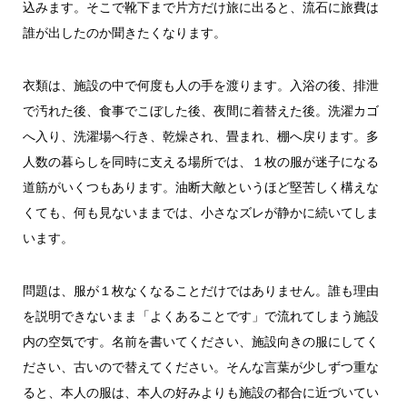
込みます。そこで靴下まで片方だけ旅に出ると、流石に旅費は
誰が出したのか聞きたくなります。
衣類は、施設の中で何度も人の手を渡ります。入浴の後、排泄
で汚れた後、食事でこぼした後、夜間に着替えた後。洗濯カゴ
へ入り、洗濯場へ行き、乾燥され、畳まれ、棚へ戻ります。多
人数の暮らしを同時に支える場所では、１枚の服が迷子になる
道筋がいくつもあります。油断大敵というほど堅苦しく構えな
くても、何も見ないままでは、小さなズレが静かに続いてしま
います。
問題は、服が１枚なくなることだけではありません。誰も理由
を説明できないまま「よくあることです」で流れてしまう施設
内の空気です。名前を書いてください、施設向きの服にしてく
ださい、古いので替えてください。そんな言葉が少しずつ重な
ると、本人の服は、本人の好みよりも施設の都合に近づいてい