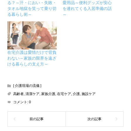
る？～汗・におい・失敗・
愛用品～便利グッズが安心
タオル地獄を笑って乗り切
を連れてくる入居準備の話
る暮らし術～
～
在宅介護は愛情だけで背負
わない～家族の限界を遠ざ
ける暮らしの支え方～
[ 介護現場の流儀 ]
高齢者
,
清潔ケア
,
家族介護
,
在宅ケア
,
介護
,
施設ケア
コメント:
0