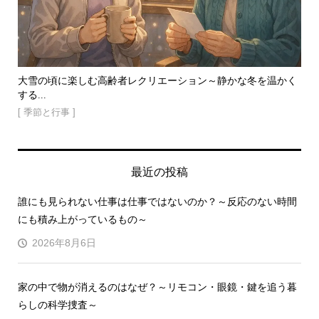
のご
大雪の頃に楽しむ高齢者レクリエーション～静かな冬を温かく
寒
する...
[ 
[ 季節と行事 ]
最近の投稿
誰にも見られない仕事は仕事ではないのか？～反応のない時間
にも積み上がっているもの～
2026年8月6日
家の中で物が消えるのはなぜ？～リモコン・眼鏡・鍵を追う暮
らしの科学捜査～