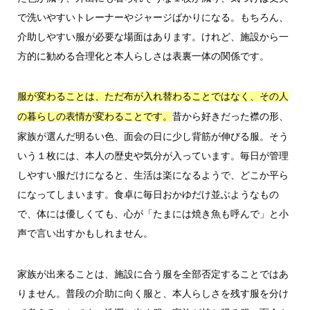
で洗いやすいトレーナーやジャージばかりになる。もちろん、
介助しやすい服が必要な場面はあります。けれど、施設から一
方的に勧める合理化と本人らしさは表裏一体の関係です。
服が変わることは、ただ布が入れ替わることではなく、その人
昔から好きだった襟の形、
の暮らしの表情が変わることです。
家族が選んだ明るい色、面会の日に少し背筋が伸びる服。そう
いう１枚には、本人の歴史や気分が入っています。毎日が管理
しやすい服だけになると、生活は楽になるようで、どこか平ら
になってしまいます。食卓に毎日おかゆだけ並ぶようなもの
で、体には優しくても、心が「たまには焼き魚も呼んで」と小
声で言い出すかもしれません。
家族が出来ることは、施設に合う服を全部否定することではあ
りません。普段の介助に向く服と、本人らしさを残す服を分け