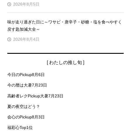
2026年8月5日
味が走り過ぎた日に～ワサビ・唐辛子・砂糖・塩を食べやすく
戻す匙加減大全～
2026年8月4日
[ わたしの推し旬 ]
今日のPickup8月6日
今の暦は大暑7月23日
高齢者レクPickup大暑7月23日
夏の夜空はどう？
会心のPickup8月3日
福彩心Top1位