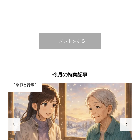
今月の特集記事
[ 季節と行事 ]
[

