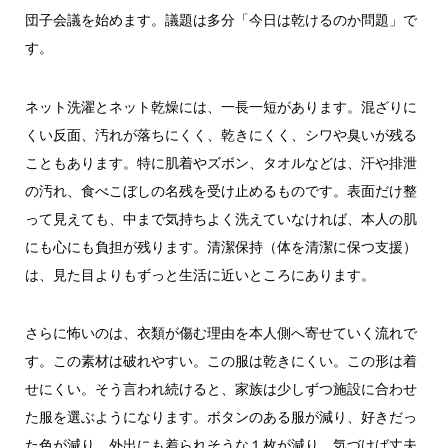
団子会議を始めます。議題は多分「今日は乾けるのか問題」で
す。
ネット洗濯とネット乾燥には、一長一短があります。混ざりに
くい反面、汚れが落ちにくく、乾きにくく、シワや臭いが残る
こともあります。特に肌着やズボン、タオルなどは、汗や排泄
の汚れ、食べこぼしの名残を受け止めるものです。表面だけ整
って見えても、中まで気持ちよく洗えていなければ、本人の肌
にも心にも負担が残ります。清潔保持（体を清潔に保つ支援）
は、見た目よりもずっと生活に近いところにあります。
さらに怖いのは、衣類が傷む理由を本人側へ寄せていく流れで
す。この素材は破れやすい。この服は乾きにくい。この形は着
せにくい。そう言われ続けると、家族は少しずつ施設に合わせ
た服を選ぶようになります。ボタンのある服が減り、好きだっ
た色が減り、外出にも着られそうな１枚が減り、気づけば丈夫