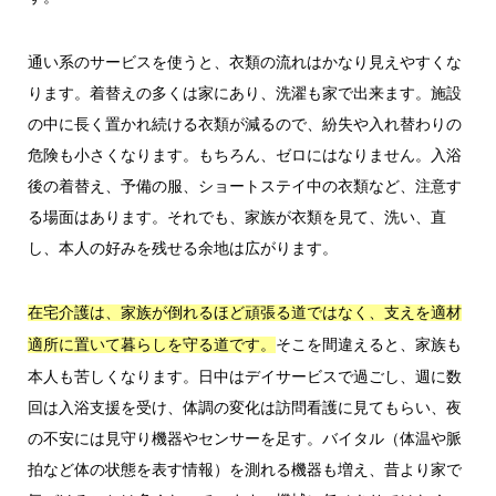
通い系のサービスを使うと、衣類の流れはかなり見えやすくな
ります。着替えの多くは家にあり、洗濯も家で出来ます。施設
の中に長く置かれ続ける衣類が減るので、紛失や入れ替わりの
危険も小さくなります。もちろん、ゼロにはなりません。入浴
後の着替え、予備の服、ショートステイ中の衣類など、注意す
る場面はあります。それでも、家族が衣類を見て、洗い、直
し、本人の好みを残せる余地は広がります。
在宅介護は、家族が倒れるほど頑張る道ではなく、支えを適材
そこを間違えると、家族も
適所に置いて暮らしを守る道です。
本人も苦しくなります。日中はデイサービスで過ごし、週に数
回は入浴支援を受け、体調の変化は訪問看護に見てもらい、夜
の不安には見守り機器やセンサーを足す。バイタル（体温や脈
拍など体の状態を表す情報）を測れる機器も増え、昔より家で