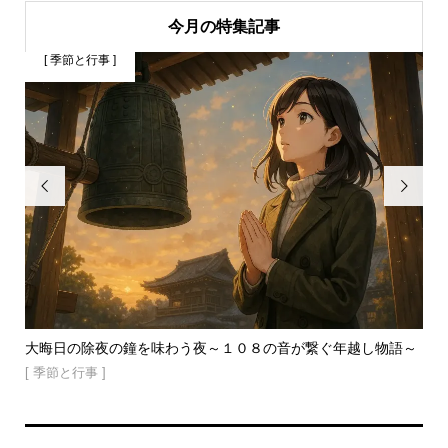
今月の特集記事
[ 季節と行事 ]
[


る
大晦日の除夜の鐘を味わう夜～１０８の音が繋ぐ年越し物語～
「
いし.
[ 季節と行事 ]
[ 