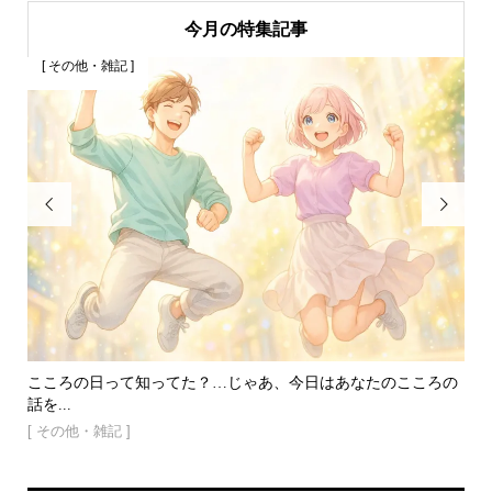
今月の特集記事
[ その他・雑記 ]
[


こころの日って知ってた？…じゃあ、今日はあなたのこころの
冬
話を...
ショ.
[ その他・雑記 ]
[ 