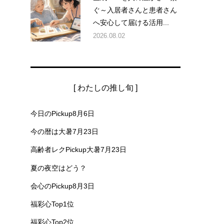
ぐ～入居者さんと患者さん
へ安心して届ける活用...
2026.08.02
[ わたしの推し旬 ]
今日のPickup8月6日
今の暦は大暑7月23日
高齢者レクPickup大暑7月23日
夏の夜空はどう？
会心のPickup8月3日
福彩心Top1位
福彩心Top2位