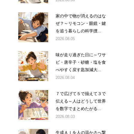
家の中で物が消えるのはな
ぜ？～リモコン・眼鏡・鍵
を追う暮らしの科学捜...
2026.08.05
味が走り過ぎた日に～ワサ
ビ・唐辛子・砂糖・塩を食
べやすく戻す匙加減大...
2026.08.04
７で広げて５で揃えて３で
伝える～人はどうして世界
を数字でまとめたがる...
2026.08.03
生成ＡＩを人の温かさへ繋