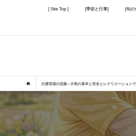
[ Site Top ]
[季節と行事]
[旬の
介護現場の流儀～介助の基本と安全とレクリエーションで