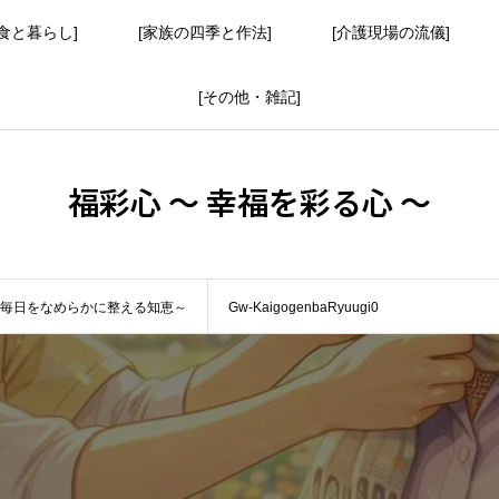
食と暮らし]
[家族の四季と作法]
[介護現場の流儀]
[その他・雑記]
福彩心 ～ 幸福を彩る心 ～
毎日をなめらかに整える知恵～
Gw-KaigogenbaRyuugi0