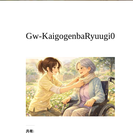
Gw-KaigogenbaRyuugi0
共有: