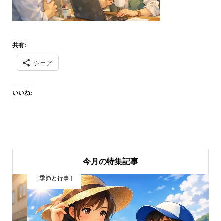
共有:
シェア
いいね:
今月の特集記事
[ 季節と行事 ]
[