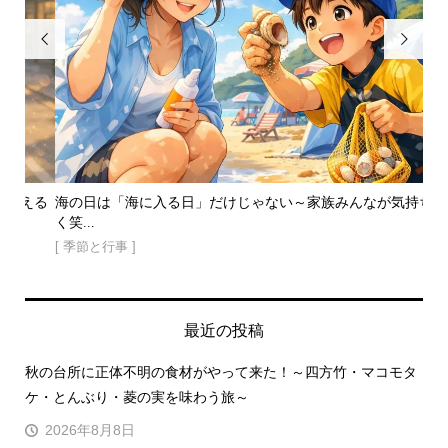


える
海の日は「海に入る日」だけじゃない～家族みんなが気持ちよ
高
く笑...
い方.
[ 季節と行事 ]
[ 
最近の投稿
秋の台所に正体不明の食材がやって来た！～四方竹・マコモタ
ケ・とんぶり・菱の実を味わう旅～
2026年8月8日