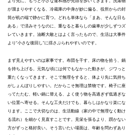
より先に、もっと小さな違和感が先頭を歩いてきます。洗濯物
が溜まりやすくなる、冷蔵庫の中身が妙に偏る、役所からの封
筒が机の端で静かに育つ。どれも単体なら「まあ、そんな日も
ある」で済みそうなのに、重なると暮らしの歯車が少しずつズ
レていきます。油断大敵とはよく言ったもので、生活は大事件
より“小さな後回し”に揺さぶられやすいのです。
まず見えやすいのは家事です。布団を干す、床の物を拾う、鍋
を持ち上げる。元気な頃には何でもなかった動きが、ジワっと
重たくなってきます。そこで無理をすると、体より先に気持ち
がしょんぼりしやすい。だからこそ無理は禁物です。椅子に座
ってたたむ、軽い鍋に替える、よく使う物を高過ぎず低過ぎな
い位置へ寄せる。そんな工夫だけでも、暮らしはかなり楽にな
ります。ここで大切なのは、生活動線（家の中で無理なく動け
る流れ）を細かく見直すことです。見栄を張るより、躓かない
方がずっと格好良い。そう言いたい場面は、年齢を問わずあり