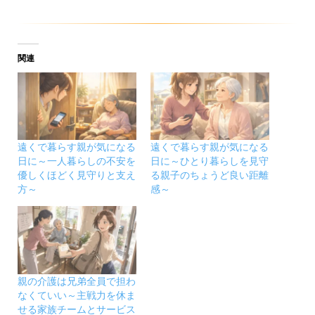
関連
遠くで暮らす親が気になる
遠くで暮らす親が気になる
日に～一人暮らしの不安を
日に～ひとり暮らしを見守
優しくほどく見守りと支え
る親子のちょうど良い距離
方～
感～
親の介護は兄弟全員で担わ
なくていい～主戦力を休ま
せる家族チームとサービス