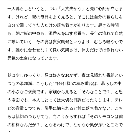
一人暮らしというと、つい「大丈夫かな」と先に心配が立ちま
す。けれど、親の毎日をよく見ると、そこには自分の暮らしを
自分で回してきた人だけの落ち着きがあります。起きる時間
も、朝ご飯の中身も、湯呑みを出す順番も、長年の流れで自然
に動いていく。その姿は質実剛健というより、むしろ軽やかで
す。誰かに合わせなくて良い気楽さは、体力だけでは作れない
元気の土台になっています。
朝は少しゆっくり、昼は好きなおかず、夜は見慣れた番組とい
つもの湯加減。こうした“自分仕様”の積み重ねは、暮らしの中
の小さなご褒美です。家族から見ると「そんなことで？」と思
う場面でも、本人にとっては大切な日課だったりします。テレ
ビの音量１つでも、勝手に触られると妙に落ち着かない。こち
らは親切のつもりでも、向こうからすれば「そのリモコンは儂
の相棒なんだが？」となるわけで、なかなか奥が深いところで