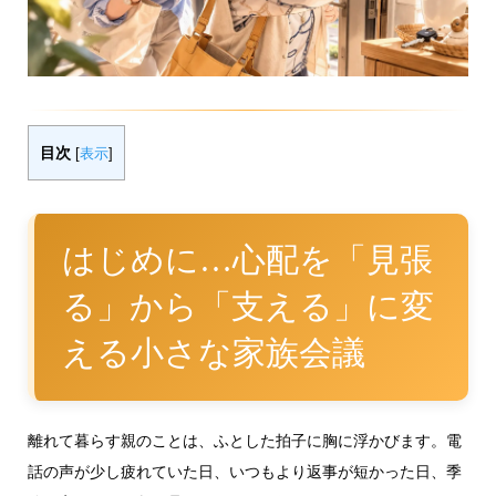
目次
[
表示
]
はじめに…心配を「見張
る」から「支える」に変
える小さな家族会議
離れて暮らす親のことは、ふとした拍子に胸に浮かびます。電
話の声が少し疲れていた日、いつもより返事が短かった日、季