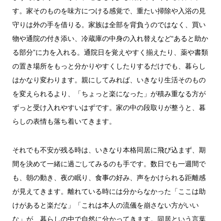
す。家そのものを味方につける感覚で、重たい掃除や入浴の見
守りは外の手を借りる。家族は全部を背負うのではなく、買い
物や通院の付き添い、冷蔵庫の中身の入れ替えなど“あると助か
る部分”に力を入れる。通院日を覚えやすく揃えたり、薬や書類
の置き場所をもっと分かりやすくしたりするだけでも、暮らし
はかなり変わります。親にしてみれば、いきなり生活そのもの
を変えられるより、「ちょっと楽になった」が積み重なる方が
ずっと受け入れやすいはずです。家の中の段取りが整うと、暮
らしの表情も落ち着いてきます。
それでも不安が残る時は、いきなり本格同居に飛び込まず、期
間を決めて一緒に過ごしてみるのも手です。数日でも一週間で
も、朝の動き、夜の眠り、食事の好み、声をかけられる距離感
が見えてきます。離れている時には分からなかった「ここは助
けがあると楽だな」「これは本人の流儀を崩さない方がいい
な」が、暮らしの中で自然に分かってきます。同居という言葉