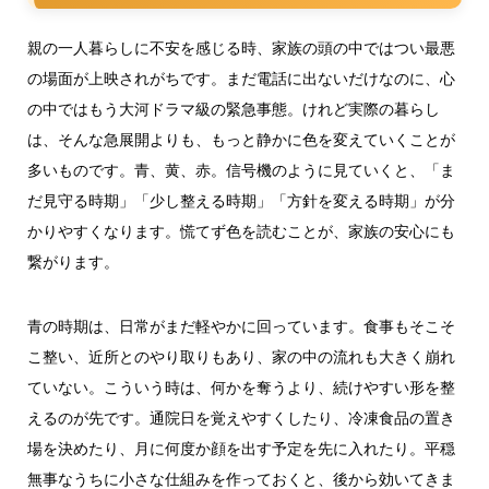
親の一人暮らしに不安を感じる時、家族の頭の中ではつい最悪
の場面が上映されがちです。まだ電話に出ないだけなのに、心
の中ではもう大河ドラマ級の緊急事態。けれど実際の暮らし
は、そんな急展開よりも、もっと静かに色を変えていくことが
多いものです。青、黄、赤。信号機のように見ていくと、「ま
だ見守る時期」「少し整える時期」「方針を変える時期」が分
かりやすくなります。慌てず色を読むことが、家族の安心にも
繋がります。
青の時期は、日常がまだ軽やかに回っています。食事もそこそ
こ整い、近所とのやり取りもあり、家の中の流れも大きく崩れ
ていない。こういう時は、何かを奪うより、続けやすい形を整
えるのが先です。通院日を覚えやすくしたり、冷凍食品の置き
場を決めたり、月に何度か顔を出す予定を先に入れたり。平穏
無事なうちに小さな仕組みを作っておくと、後から効いてきま