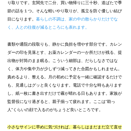
り取りです。玄関先で二分、買い物帰りに三十秒、道ばたで季
節の話を１つ。そんな軽いやり取りが、孤立を防ぐ優しい結び
目になります。
暮らしの不調は、家の中の散らかりだけでな
く、人との往復が減るところにも表れます。
書類や通院の段取りも、静かに負担を増やす部分です。カレン
ダーの印を見落とす、お薬カレンダーの一か所だけが残る、提
出物が封筒のまま眠る。こういう細部は、だらしなさではな
く、体力や集中力が少しずつ減ってきた合図かもしれません。
責めるより、整える。月の初めに予定を一緒に確認するだけで
も、見通しはグッと良くなります。電話で十分な時もあります
し、紙一枚に書き出すだけで霧が晴れる日もあります。家族が
監督役になり過ぎると、親子揃って疲れます。ここは“助っ
人”くらいの顔で入るのがちょうど良いところです。
小さなサインに早めに気づければ、暮らしはまだまだ立て直せ