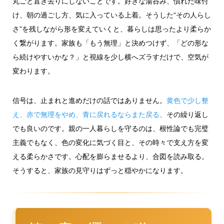
丸ごと置き去りにしないことです。好きな湯呑み、慣れた味付
け、朝の過ごし方、気に入っている上着。そうした“その人らし
さ”を残しながら形を変えていくと、暮らしは思ったより柔らか
く繋がります。家族も「もう無理」と決めつけず、「どの形な
ら続けやすいかな？」と視線を少し横へズラすだけで、空気が
変わります。
信号は、止まれと進めだけの話ではありません。
黄色で少し整
え、赤で無理をやめ、青に戻れるならまた戻る。
その繰り返し
でも良いのです。親の一人暮らしを守るのは、根性論でも完璧
主義でもなく、色の変化に気づく目と、その時々で支え方を変
える柔らかさです。心配を膨らませるより、合図を読み取る。
そうすると、家族の見守りはずっと穏やかになります。