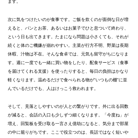
ます。
次に気をつけたいのが食事です。ご飯を炊くのが面倒な日が増
えると、パンとお茶、あるいはお菓子でひと息ついて終わり、
という日も出てきます。たまになら問題は小さくても、それが
続くと体のご機嫌が崩れやすい。主菜が行方不明、野菜は長期
休暇、汁物は不在。そんな食卓では、元気も留守がちになりま
す。週に一度でも一緒に買い物をしたり、配食サービス（食事
を届けてくれる支援）を使ったりすると、毎日の負担はかなり
軽くなります。温めるだけで食べられる物が“いつもの棚”に並
んでいるだけでも、人はけっこう救われます。
そして、見落としやすいのが人との繋がりです。外に出る回数
が減ると、会話の入口も少しずつ細くなります。「今度ね」が
増え、回覧板を受け取る一言さえ億劫になると、気分まで部屋
の中に籠りがちです。ここで役立つのは、長話ではなく短いや