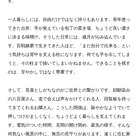
す。
一人暮らしには、自由だけではなく誇りもあります。長年使っ
てきた台所、手が覚えている包丁の置き場、ちょうど良い濃さ
に決まる味噌汁。そうした日常には、歳月が沁み込んでいま
す。百戦錬磨で生きてきた人ほど、「まだ自分で出来る」とい
う気持ちは背中を支える柱になります。何でも手を出してしま
うと、その柱まで抜いてしまいかねません。できることを残す
のは、甘やかしではなく尊重です。
そして、見落としがちなのがご近所との繋がりです。顔馴染み
の八百屋さん、道で会えば声をかけてくれる人、回覧板を持っ
てきてくれるお隣さん。こうした関係は、賑やかなようでいて
押しつけがましくなく、ちょうどよく暮らしを支えてくれま
す。電気のついた時間、玄関の開け閉め、庭先の様子。そんな
何気ない風景の中に、無言の見守りがあります。遠くに住む家