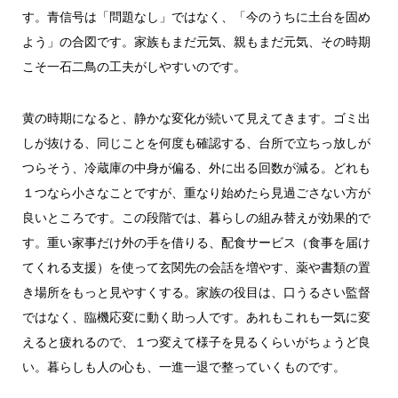
す。青信号は「問題なし」ではなく、「今のうちに土台を固め
よう」の合図です。家族もまだ元気、親もまだ元気、その時期
こそ一石二鳥の工夫がしやすいのです。
黄の時期になると、静かな変化が続いて見えてきます。ゴミ出
しが抜ける、同じことを何度も確認する、台所で立ちっ放しが
つらそう、冷蔵庫の中身が偏る、外に出る回数が減る。どれも
１つなら小さなことですが、重なり始めたら見過ごさない方が
良いところです。この段階では、暮らしの組み替えが効果的で
す。重い家事だけ外の手を借りる、配食サービス（食事を届け
てくれる支援）を使って玄関先の会話を増やす、薬や書類の置
き場所をもっと見やすくする。家族の役目は、口うるさい監督
ではなく、臨機応変に動く助っ人です。あれもこれも一気に変
えると疲れるので、１つ変えて様子を見るくらいがちょうど良
い。暮らしも人の心も、一進一退で整っていくものです。