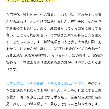
う”という笑顔が残ることです。
在宅強化、試し同居、住み替え。この３つは、どれか１つを選
んだら終わり、という話ではありません。在宅を続けながら見
学を進めても良いし、短く一緒に暮らしてから自宅に戻っても
良い。しばらく施設を使い、その後また家での暮らし方を整え
ることだってあります。融通無碍というと少し大袈裟に聞こえ
るかもしれませんが、暮らしには“戻れる余白”や“組み合わせら
れる余地”がある方が息苦しくなりません。親の誇りも、家族の
安心も、一本道より寄り道のある道の方が守りやすいことがあ
ります。
大事なのは、「今の正解」をその都度選ぶことです。
先のこと
を全部決めきれなくても構いません。今日を少し楽にする工夫
を置き、明日を少し安全にする手を足し、必要なら次の段階を
見に行く。その繰り返しで、暮らしはちゃんと前へ進みます。