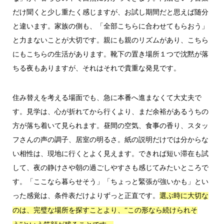
だけ聞くと少し重たく感じますが、お試し期間だと思えば随分
と違います。家族の側も、「全部こちらに合わせてもらおう」
と力まないことが大切です。親にも親のリズムがあり、こちら
にもこちらの生活があります。靴下の置き場所１つで沈黙が落
ちる夜もありますが、それはそれで貴重な発見です。
住み替えを考える場面でも、急に本番へ進まなくて大丈夫で
す。見学は、心が折れてから行くより、まだ余裕があるうちの
方が落ち着いて見られます。昼間の空気、食事の香り、スタッ
フさんの声の調子、居室の明るさ。紙の説明だけでは分からな
い相性は、現地に行くとよく見えます。できれば短い滞在も試
して、夜の静けさや朝の過ごしやすさも感じてみたいところで
す。「ここなら暮らせそう」「ちょっと緊張が強いかも」とい
った感覚は、条件表だけよりずっと正直です。
選ぶ時に大切な
のは、完璧な場所を探すことより、“この形なら続けられそ