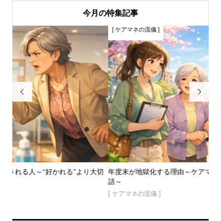
今月の特集記事
[ ケアマネの流儀 ]


り大切
年度末が地獄化する理由～ケアマネさんの春先てんやわんや物
語～
[ ケアマネの流儀 ]