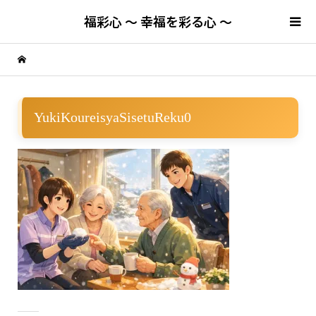
福彩心 ～ 幸福を彩る心 ～
YukiKoureisyaSisetuReku0