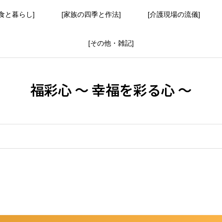
食と暮らし]
[家族の四季と作法]
[介護現場の流儀]
[その他・雑記]
福彩心 ～ 幸福を彩る心 ～