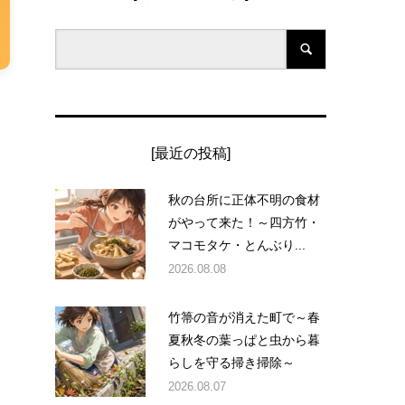
[最近の投稿]
秋の台所に正体不明の食材
がやって来た！～四方竹・
マコモタケ・とんぶり...
2026.08.08
竹箒の音が消えた町で～春
夏秋冬の葉っぱと虫から暮
らしを守る掃き掃除～
2026.08.07