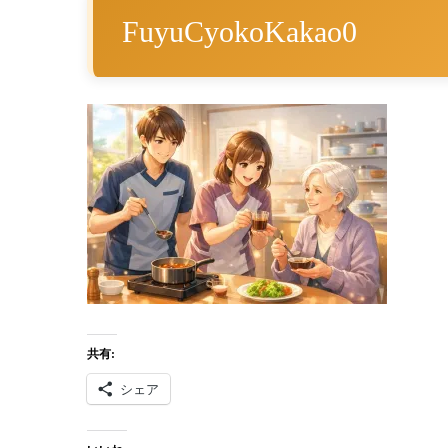
FuyuCyokoKakao0
共有:
シェア