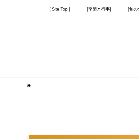
[ Site Top ]
[季節と行事]
[旬の