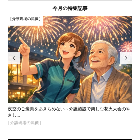
今月の特集記事
[ 介護現場の流儀 ]
[


味と
夜空のご褒美をあきらめない～介護施設で楽しむ花火大会のや
病
さし...
れ..
[ 介護現場の流儀 ]
[ 