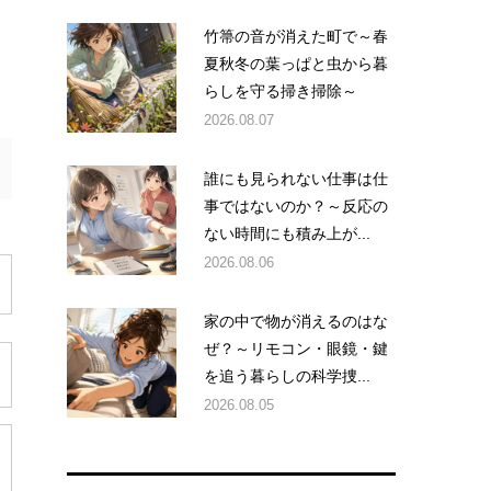
竹箒の音が消えた町で～春
夏秋冬の葉っぱと虫から暮
らしを守る掃き掃除～
2026.08.07
誰にも見られない仕事は仕
事ではないのか？～反応の
ない時間にも積み上が...
2026.08.06
家の中で物が消えるのはな
ぜ？～リモコン・眼鏡・鍵
を追う暮らしの科学捜...
2026.08.05