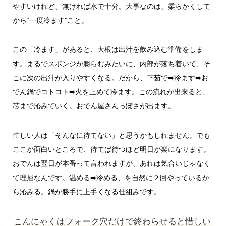
やすいけれど、無ければ水で十分。大事なのは、柔らかくして
から“一度冷ます”こと。
この「冷ます」があると、大根は出汁を飲み込む準備をしま
す。まるでスポンジが膨らむみたいに、内部が落ち着いて、そ
こに次の出汁が入りやすくなる。だから、下茹で➡冷ます➡お
でん鍋でコトコト➡火を止めて冷ます。この流れが出来ると、
芯まで沁みていく。おでん屋さんっぽさが出ます。
忙しい人は「そんなに待てない」と思うかもしれません。でも
ここが面白いところで、待てば待つほど明日が楽になります。
おでんは翌日が本番って言われますが、あれは気合いじゃなく
て理屈なんです。温める➡冷める、を自然に２回やっているか
ら沁みる。鍋が勝手に上手くなる仕組みです。
こんにゃくはフォーク穴だけで終わらせると惜しい