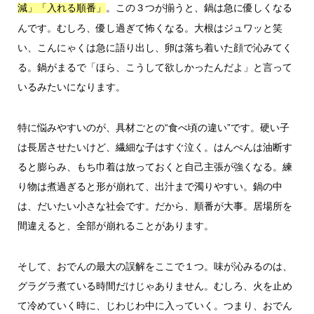
。この３つが揃うと、鍋は急に優しくなる
減」「入れる順番」
んです。むしろ、優し過ぎて怖くなる。大根はジュワッと笑
い、こんにゃくは急に語り出し、卵は落ち着いた顔で沁みてく
る。鍋がまるで「ほら、こうして欲しかったんだよ」と言って
いるみたいになります。
特に悩みやすいのが、具材ごとの“食べ頃の違い”です。硬い子
は長居させたいけど、繊細な子はすぐ泣く。はんぺんは油断す
ると膨らみ、もち巾着は放っておくと自己主張が強くなる。練
り物は煮過ぎると形が崩れて、出汁まで濁りやすい。鍋の中
は、だいたい小さな社会です。だから、順番が大事。居場所を
間違えると、全部が崩れることがあります。
そして、おでんの最大の誤解をここで１つ。味が沁みるのは、
グラグラ煮ている時間だけじゃありません。むしろ、火を止め
て冷めていく時に、じわじわ中に入っていく。つまり、おでん