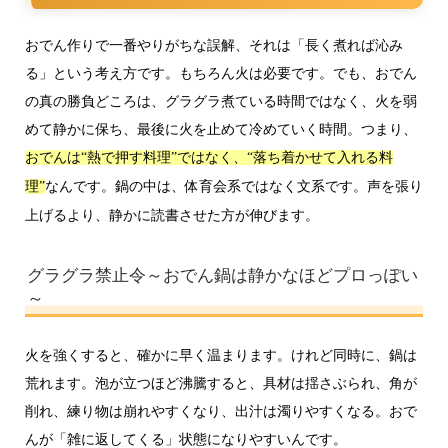
おでん作りで一番やりがちな誤解、それは「長く煮れば沁み
る」という考え方です。もちろん火は必要です。でも、おでん
の真の勝負どころは、グラグラ煮ている時間ではなく、火を弱
めて静かに保ち、最後に火を止めて冷めていく時間。つまり、
おでんは“熱で押す料理”ではなく、“落ち着かせて入れる料
なんです。鍋の中は、体育会系ではなく文系です。声を張り
理”
上げるより、静かに読書させた方が伸びます。
グラグラ禁止令～おでん鍋は静かなほどプロっぽい
～
火を強くすると、確かに早く温まります。けれど同時に、鍋は
荒れます。泡が立つほど沸騰すると、具材は揺さぶられ、角が
削れ、練り物は崩れやすくなり、出汁は濁りやすくなる。おで
んが「雑に返してくる」状態になりやすいんです。