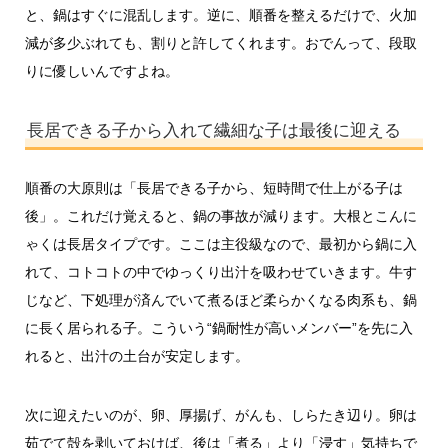
と、鍋はすぐに混乱します。逆に、順番を整えるだけで、火加
減が多少ぶれても、割りと許してくれます。おでんって、段取
りに優しいんですよね。
長居できる子から入れて繊細な子は最後に迎える
順番の大原則は「長居できる子から、短時間で仕上がる子は
後」。これだけ覚えると、鍋の事故が減ります。大根とこんに
ゃくは長居タイプです。ここは主役級なので、最初から鍋に入
れて、コトコトの中でゆっくり出汁を吸わせていきます。牛す
じなど、下処理が済んでいて煮るほど柔らかくなる肉系も、鍋
に長く居られる子。こういう“鍋耐性が高いメンバー”を先に入
れると、出汁の土台が安定します。
次に迎えたいのが、卵、厚揚げ、がんも、しらたき辺り。卵は
茹でて殻を剥いておけば、後は「煮る」より「浸す」気持ちで