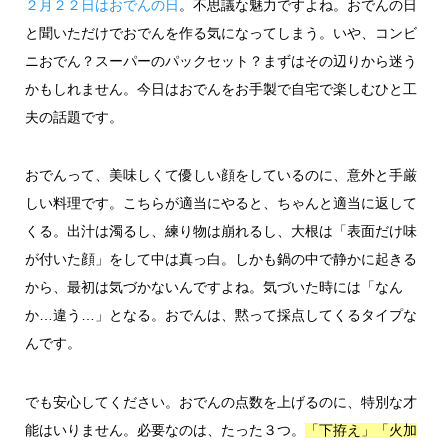
２月２２日はおでんの日
。不思議な魅力ですよね。おでんの日
と聞いただけでおでんを作る気になってしまう。いや、コンビ
ニおでん？スーパーのパックセット？まずはその辺りから迷う
かもしれません。今日はおでんをお手製で自宅で楽しむひと工
夫の話題です。
おでんって、美味しくて優しい顔をしているのに、意外と手厳
しい料理です。こちらが適当にやると、ちゃんと適当に返して
くる。出汁は濁るし、練り物は崩れるし、大根は「表面だけ味
が付いた顔」をして中は真っ白。しかも鍋の中で静かに起きる
から、最初は気づかないんですよね。気づいた時には「なん
か…違う…」となる。おでんは、黙って採点してくるタイプな
んです。
でも安心してください。おでんの点数を上げるのに、特別な才
能はいりません。必要なのは、たった３つ。
「下拵え」「火加