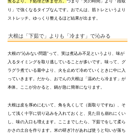
つまり「火の時間」より「段取
煮るより、下処理と休ませ方。
り」で強くなるタイプなんです。おでんは、筋トレというより
ストレッチ。ゆっくり整えるほど結果が出ます。
大根は「下茹で」よりも「冷ます」で沁みる
大根の“沁みない問題”って、実は煮込み不足というより、味が
入るタイミングを取り逃していることが多いです。味って、グ
ラグラ煮ている最中より、火を止めて冷めていくときに中に入
っていきます。だから、おでんの大根は「温めたら冷ます」が
本体。ここが分かると、鍋が急に簡単になります。
大根は皮を厚めにむいて、角を丸くして（面取りですね）、そ
して浅く十字に切り込みを入れておくと、見た目も崩れにくい
し、味の入口も増えます。ここまでしたら、下茹でをして柔ら
かさの土台を作ります。米の研ぎ汁があれば使うと匂いが落ち