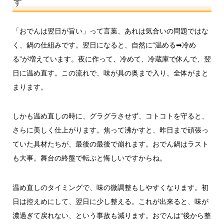
す
「おでんは翌日が旨い」って言葉、あれは気合いの問題ではな
く、鍋の仕組みです。翌日になると、自然に“温める➡冷め
る”が増えています。夜に作って、冷めて、冷蔵庫で休んで、翌
日に温め直す。この流れで、味が具の奥まで入り、全体がまと
まります。
しかも温め直しの時に、グラグラさせず、コトコトを守ると、
さらに美しく仕上がります。焦って沸かすと、昨日まで頑張っ
ていた具材たちが、最後の最後で崩れます。おでん鍋はラスト
も大事。舞台の終盤で転ぶと悔しいですからね。
温め直しのタイミングで、味の微調整もしやすくなります。初
日は控えめにして、翌日に少し整える。これが出来ると、味が
濃過ぎて戻れない、という事故も減ります。おでんは“後から整