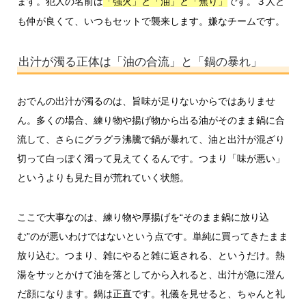
ます。犯人の名前は
です。３人と
「強火」と「油」と「焦り」
も仲が良くて、いつもセットで襲来します。嫌なチームです。
出汁が濁る正体は「油の合流」と「鍋の暴れ」
おでんの出汁が濁るのは、旨味が足りないからではありませ
ん。多くの場合、練り物や揚げ物から出る油がそのまま鍋に合
流して、さらにグラグラ沸騰で鍋が暴れて、油と出汁が混ざり
切って白っぽく濁って見えてくるんです。つまり「味が悪い」
というよりも見た目が荒れていく状態。
ここで大事なのは、練り物や厚揚げを“そのまま鍋に放り込
む”のが悪いわけではないという点です。単純に買ってきたまま
放り込む。つまり、雑にやると雑に返される、というだけ。熱
湯をサッとかけて油を落としてから入れると、出汁が急に澄ん
だ顔になります。鍋は正直です。礼儀を見せると、ちゃんと礼