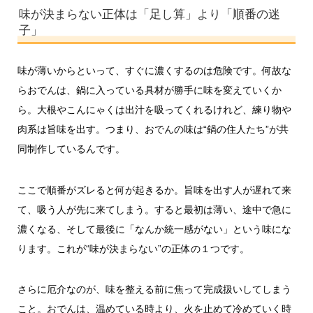
味が決まらない正体は「足し算」より「順番の迷
子」
味が薄いからといって、すぐに濃くするのは危険です。何故な
らおでんは、鍋に入っている具材が勝手に味を変えていくか
ら。大根やこんにゃくは出汁を吸ってくれるけれど、練り物や
肉系は旨味を出す。つまり、おでんの味は“鍋の住人たち”が共
同制作しているんです。
ここで順番がズレると何が起きるか。旨味を出す人が遅れて来
て、吸う人が先に来てしまう。すると最初は薄い、途中で急に
濃くなる、そして最後に「なんか統一感がない」という味にな
ります。これが“味が決まらない”の正体の１つです。
さらに厄介なのが、味を整える前に焦って完成扱いしてしまう
こと。おでんは、温めている時より、火を止めて冷めていく時