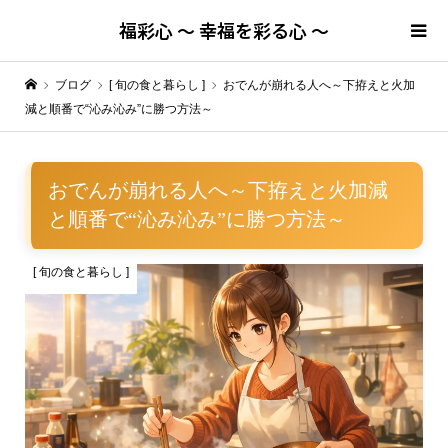
福彩心 ～ 幸福を彩る心 ～
ブログ
[ 旬の食と暮らし ]
おでんが崩れる人へ～下拵えと火加
減と順番で“沁み沁み”に勝つ方法～
おでんが崩れる人へ～下拵えと火加減
と順番で“沁み沁み”に勝つ方法～
[ 旬の食と暮らし ]