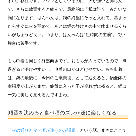
すい」存在です。フワッとしているのに、火が強いと膨らん
で、さらに放置すると縮んで、最終的に「私は誰？」みたいな
顔になります。はんぺんは、鍋の終盤にそっと入れて、温まっ
たらすぐに火を弱めて、あとは鍋の静けさの中で休ませるくら
いがちょうど良い。つまり、はんぺんは“短時間の主演”。長い
舞台は苦手です。
もち巾着も同じく終盤向きです。おもちが入っているので、煮
過ぎると溶けやすいし、巾着の口がほどけやすい。もち巾着
は、鍋の最後に「今日のご褒美役」として迎えると、鍋全体の
幸福度が上がります。終盤に入った子が崩れずに残ると、鍋は
一気に美しく見えるんですよね。
順番を決めると食べ頃のズレが逆に楽しくなる
「火の通りと食べ頃が違うのが課題」
という話、まさにここで