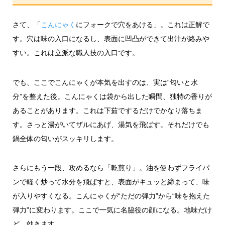
さて、「
こんにゃく
にフォークで穴をあける」。これは正解で
す。穴は味の入口になるし、表面に凹凸ができて出汁が絡みや
すい。これは立派な職人技の入口です。
でも、ここでこんにゃくが本気を出すのは、実は“匂いと水
分”を整えた後。こんにゃくは袋から出した瞬間、独特の香りが
あることがあります。これは下茹でするだけでかなり落ちま
す。さっと湯がいてザルにあげ、湯気を飛ばす。それだけでも
鍋全体の匂いがスッキリします。
さらにもう一段、攻めるなら「乾煎り」。油を使わずフライパ
ンで軽く炒って水分を飛ばすと、表面がキュッと締まって、味
が入りやすくなる。こんにゃくが“ただの弾力”から“味を抱えた
弾力”に変わります。ここで一気に名脇役の顔になる。地味だけ
ど、効きます。