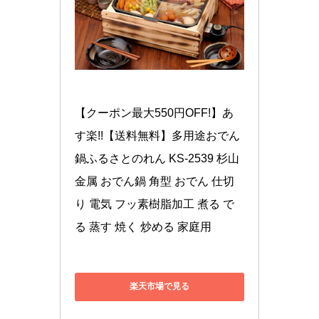
【クーポン最大550円OFF!】あ
す楽!!【送料無料】多用途おでん
鍋ふるさとのれん KS-2539 杉山
金属 おでん鍋 角型 おでん 仕切
り 電気 フッ素樹脂加工 煮る で
る 蒸す 焼く 炒める 家庭用
楽天市場で見る
Yahoo!ショッピングで見る