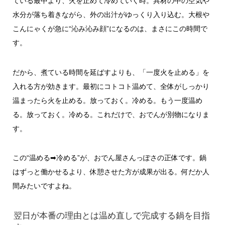
ている最中より、火を止めて冷めていく時。具材の中の空気や
水分が落ち着きながら、外の出汁がゆっくり入り込む。大根や
こんにゃくが急に“沁み沁み顔”になるのは、まさにこの時間で
す。
だから、煮ている時間を延ばすよりも、「一度火を止める」を
入れる方が効きます。最初にコトコト温めて、全体がしっかり
温まったら火を止める。放っておく。冷める。もう一度温め
る。放っておく。冷める。これだけで、おでんが別物になりま
す。
この“温める➡冷める”が、おでん屋さんっぽさの正体です。鍋
はずっと働かせるより、休憩させた方が成果が出る。何だか人
間みたいですよね。
翌日が本番の理由とは温め直しで完成する鍋を目指