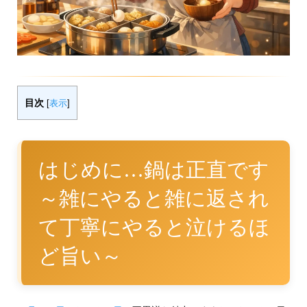
目次
[
表示
]
はじめに…鍋は正直です
～雑にやると雑に返され
て丁寧にやると泣けるほ
ど旨い～