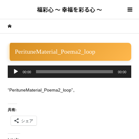
福彩心 ～ 幸福を彩る心 ～
PerituneMaterial_Poema2_loop
音
00:00
00:00
声
“PerituneMaterial_Poema2_loop”。
プ
レ
共有:
ー
シェア
ヤ
ー