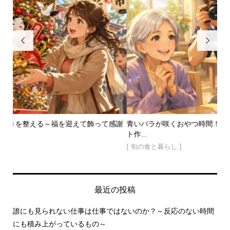


って感謝
青いバラが咲くおやつ時間！～特養でときめく３Ｄゼリーア
ト作...
[ 旬の食と暮らし ]
最近の投稿
誰にも見られない仕事は仕事ではないのか？～反応のない時間
にも積み上がっているもの～