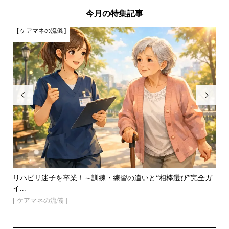
今月の特集記事
[ ケアマネの流儀 ]
[


やぐ
リハビリ迷子を卒業！～訓練・練習の違いと“相棒選び”完全ガ
遠
イ...
どく.
[ ケアマネの流儀 ]
[ 