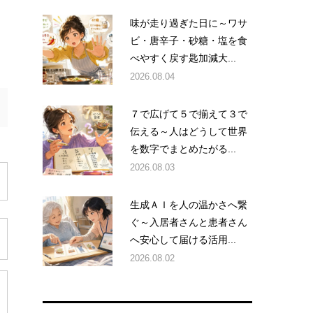
味が走り過ぎた日に～ワサ
ビ・唐辛子・砂糖・塩を食
べやすく戻す匙加減大...
2026.08.04
７で広げて５で揃えて３で
伝える～人はどうして世界
を数字でまとめたがる...
2026.08.03
生成ＡＩを人の温かさへ繋
ぐ～入居者さんと患者さん
へ安心して届ける活用...
2026.08.02