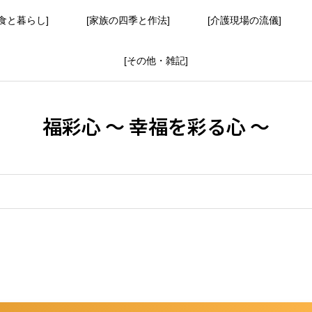
食と暮らし]
[家族の四季と作法]
[介護現場の流儀]
[その他・雑記]
福彩心 ～ 幸福を彩る心 ～