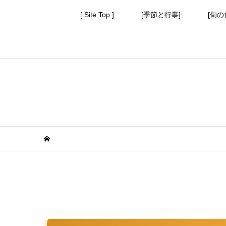
[ Site Top ]
[季節と行事]
[旬の