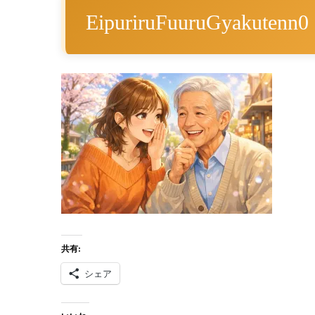
EipuriruFuuruGyakutenn0
共有:
シェア