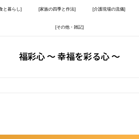
食と暮らし]
[家族の四季と作法]
[介護現場の流儀]
[その他・雑記]
福彩心 ～ 幸福を彩る心 ～