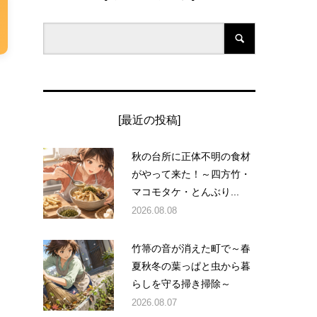
[最近の投稿]
秋の台所に正体不明の食材
がやって来た！～四方竹・
マコモタケ・とんぶり...
2026.08.08
竹箒の音が消えた町で～春
夏秋冬の葉っぱと虫から暮
らしを守る掃き掃除～
2026.08.07