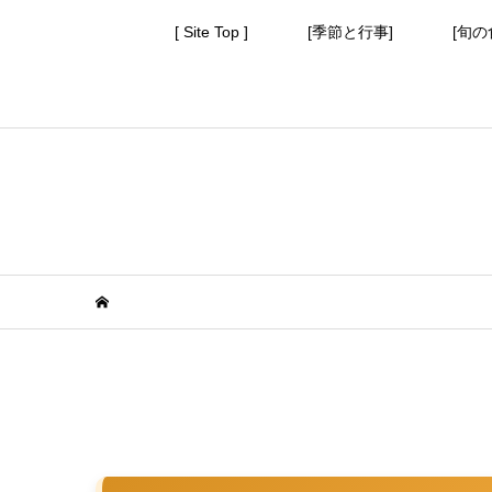
[ Site Top ]
[季節と行事]
[旬の