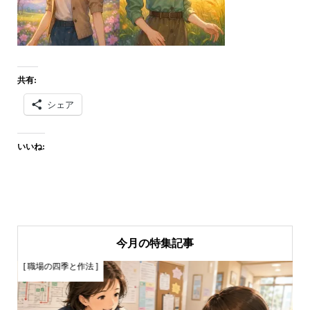
共有:
シェア
いいね:
今月の特集記事
[ 職場の四季と作法 ]
[