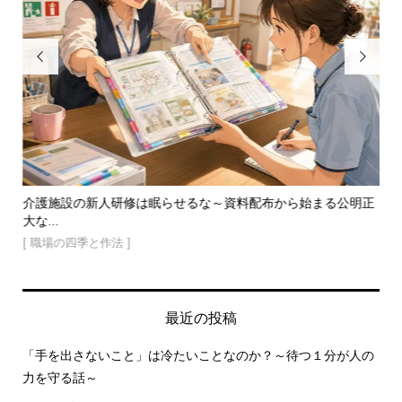


続
介護施設の新人研修は眠らせるな～資料配布から始まる公明正
石
大な...
まで.
[ 職場の四季と作法 ]
[ 
最近の投稿
「手を出さないこと」は冷たいことなのか？～待つ１分が人の
力を守る話～