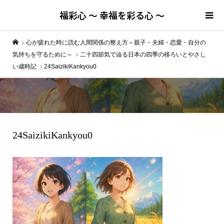
福彩心 ～ 幸福を彩る心 ～
心が疲れた時に読む人間関係の整え方～親子・夫婦・恋愛・自分の
気持ちを守るために～
二十四節気で辿る日本の四季の移ろいとやさし
い歳時記
24SaizikiKankyou0
24SaizikiKankyou0