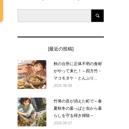
[最近の投稿]
秋の台所に正体不明の食材
がやって来た！～四方竹・
マコモタケ・とんぶり...
2026.08.08
竹箒の音が消えた町で～春
夏秋冬の葉っぱと虫から暮
らしを守る掃き掃除～
2026.08.07