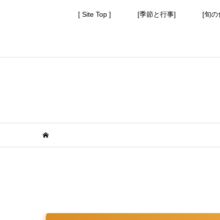
[ Site Top ]
[季節と行事]
[旬の