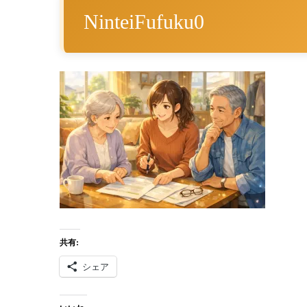
NinteiFufuku0
共有:
シェア