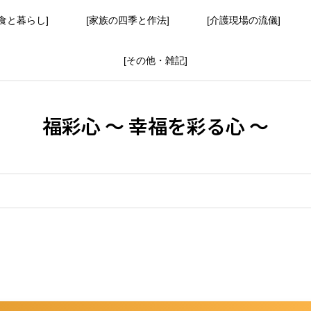
食と暮らし]
[家族の四季と作法]
[介護現場の流儀]
[その他・雑記]
福彩心 ～ 幸福を彩る心 ～