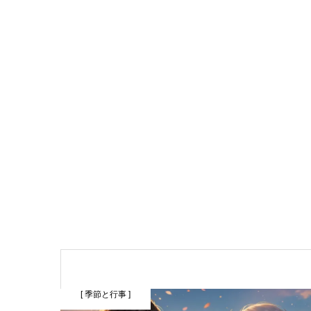
[ 季節と行事 ]