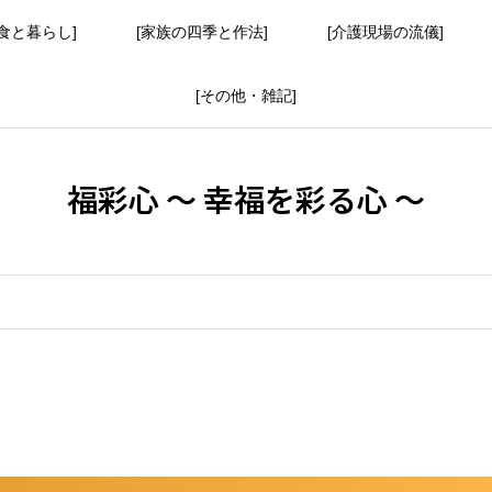
食と暮らし]
[家族の四季と作法]
[介護現場の流儀]
[その他・雑記]
福彩心 ～ 幸福を彩る心 ～