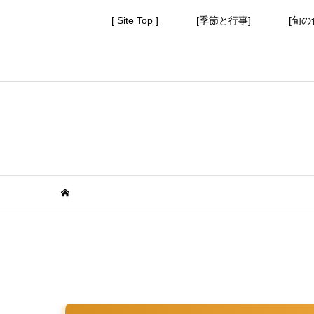
[ Site Top ]
[季節と行事]
[旬の