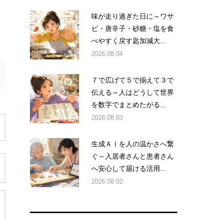
味が走り過ぎた日に～ワサ
ビ・唐辛子・砂糖・塩を食
べやすく戻す匙加減大...
2026.08.04
７で広げて５で揃えて３で
伝える～人はどうして世界
を数字でまとめたがる...
2026.08.03
生成ＡＩを人の温かさへ繋
ぐ～入居者さんと患者さん
へ安心して届ける活用...
2026.08.02