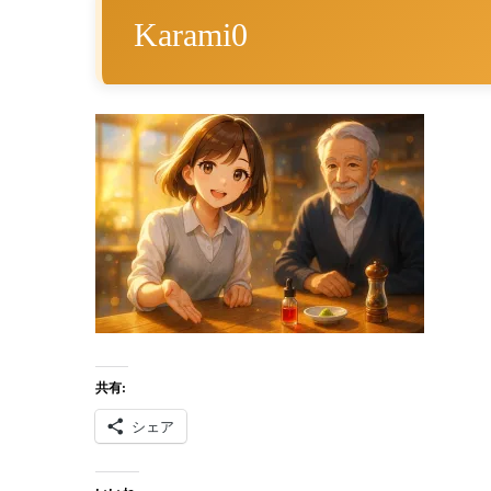
Karami0
共有:
シェア