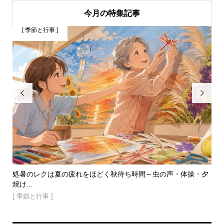
今月の特集記事
[ 季節と行事 ]
[


話し
処暑のレクは夏の疲れをほどく秋待ち時間～虫の声・体操・夕
手
焼け...
介護.
[ 季節と行事 ]
[ 