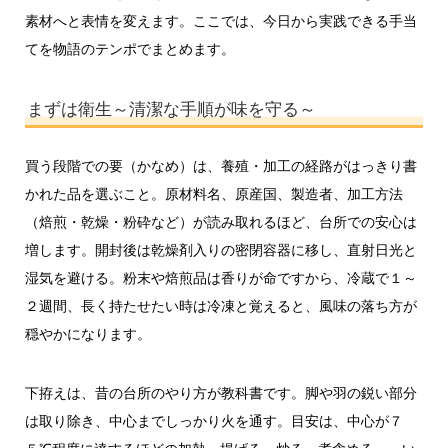
素材へと表情を変えます。ここでは、今日から実践できる手当
てを物語のテンポでまとめます。
まずは衛生～清潔な手順が味を守る～
買う段階での要（かなめ）は、養殖・加工の経路がはっきり書
かれた品を選ぶこと。原材料名、原産国、製造者、加工方法
（焙煎・乾燥・粉砕など）が読み取れるほど、台所での安心は
増します。開封後は乾燥剤入りの密閉容器に移し、直射日光と
湿気を避ける。粉末や焙煎品は香りが命ですから、冷蔵で１～
２週間、長く持たせたい時は冷凍と覚えると、風味の落ち方が
穏やかになります。
下拵えは、昔の台所のやり方が教科書です。脚や羽の鋭い部分
は取り除き、中心までしっかり火を通す。目安は、中心が７