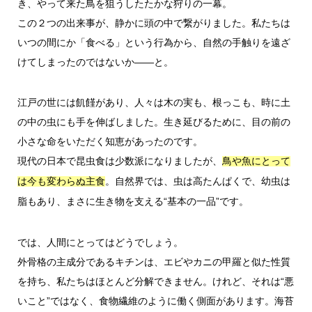
き、やって来た鳥を狙うしたたかな狩りの一幕。
この２つの出来事が、静かに頭の中で繋がりました。私たちは
いつの間にか「食べる」という行為から、自然の手触りを遠ざ
けてしまったのではないか――と。
江戸の世には飢饉があり、人々は木の実も、根っこも、時に土
の中の虫にも手を伸ばしました。生き延びるために、目の前の
小さな命をいただく知恵があったのです。
現代の日本で昆虫食は少数派になりましたが、
鳥や魚にとって
。自然界では、虫は高たんぱくで、幼虫は
は今も変わらぬ主食
脂もあり、まさに生き物を支える“基本の一品”です。
では、人間にとってはどうでしょう。
外骨格の主成分であるキチンは、エビやカニの甲羅と似た性質
を持ち、私たちはほとんど分解できません。けれど、それは“悪
いこと”ではなく、食物繊維のように働く側面があります。海苔