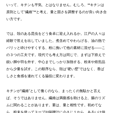
いって、キチンも平気、とはなりません。むしろ、**キチンは
原則として“繊維”**と考え、量と固さを調整するのが良い向き合
い方です。
では、殻のある昆虫をどう食卓に迎え入れるか。江戸の人々は
経験で答えを出していました。煮含めてやわらげる、油の熱で
パリッと砕けやすくする、粉に挽いて他の素材に混ぜる――こ
の３つの工夫です。現代でも考え方は同じで、まずは下拵えで
鋭い脚や羽を外す、中心までしっかり加熱する、粉末や焙煎品
から少量を試す。この順序なら、殻は“硬い壁”ではなく、香ば
しさと食感を連れてくる脇役に変わります。
キチンが“繊維”として働くのなら、まったくの無駄かと言え
ば、そうではありません。繊維は満腹感を助ける上、腸のリズ
ムに関わることがあります。要は、量と相性です。初めてな
ら、粉末を使ってスープや味噌汁に小さじ１から、あるいは佃