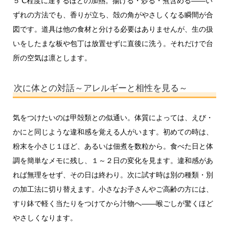
５℃程度に達するほどの加熱。揚げる・炒る・煮含める――い
ずれの方法でも、香りが立ち、殻の角がやさしくなる瞬間が合
図です。道具は他の食材と分ける必要はありませんが、生の扱
いをしたまな板や包丁は放置せずに直後に洗う。それだけで台
所の空気は凛とします。
次に体との対話～アレルギーと相性を見る～
気をつけたいのは甲殻類との似通い。体質によっては、えび・
かにと同じような違和感を覚える人がいます。初めての時は、
粉末を小さじ１ほど、あるいは佃煮を数粒から。食べた日と体
調を簡単なメモに残し、１～２日の変化を見ます。違和感があ
れば無理をせず、その日は終わり。次に試す時は別の種類・別
の加工法に切り替えます。小さなお子さんやご高齢の方には、
すり鉢で軽く当たりをつけてから汁物へ――喉ごしが驚くほど
やさしくなります。