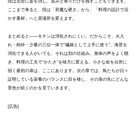
殻は完全に姿を消し、旨みと香りだけを残すこともできます。
ここまで来ると、殻は「邪魔な硬さ」から、「料理の設計で活
かす素材」へと居場所を変えます。
まとめると――キチンは消化されにくい。だからこそ、火入
れ・粉砕・少量の三位一体で“繊維として上手に使う”。海苔を
消化できる人がいても、それは別の仕組み。身体の声をよく聴
き、料理の工夫で“かたさ”を味方に変える。小さな命を台所に
招く最初の扉は、ここにあります。次の章では、鳥たちが日々
証明している栄養のバランスに目を移し、その扉の先にどんな
景色が続くのかを見ていきます。
[広告]