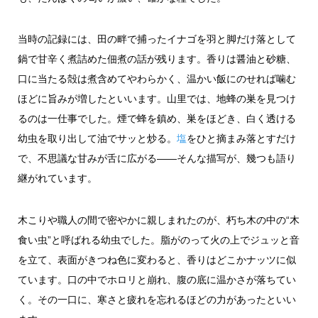
当時の記録には、田の畔で捕ったイナゴを羽と脚だけ落として
鍋で甘辛く煮詰めた佃煮の話が残ります。香りは醤油と砂糖、
口に当たる殻は煮含めてやわらかく、温かい飯にのせれば噛む
ほどに旨みが増したといいます。山里では、地蜂の巣を見つけ
るのは一仕事でした。煙で蜂を鎮め、巣をほどき、白く透ける
幼虫を取り出して油でサッと炒る。
塩
をひと摘まみ落とすだけ
で、不思議な甘みが舌に広がる――そんな描写が、幾つも語り
継がれています。
木こりや職人の間で密やかに親しまれたのが、朽ち木の中の“木
食い虫”と呼ばれる幼虫でした。脂がのって火の上でジュッと音
を立て、表面がきつね色に変わると、香りはどこかナッツに似
ています。口の中でホロリと崩れ、腹の底に温かさが落ちてい
く。その一口に、寒さと疲れを忘れるほどの力があったといい