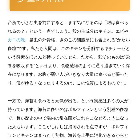
台所で小さな虫を前にすると、まず気になるのは「殻は食べら
れるの？」という一点でしょう。殻の主成分はキチン。エビや
カニの殻
、昆虫の外骨格、きのこの細胞壁にも含まれる“かたい
多糖”です。私たち人間は、このキチンを分解するキチナーゼと
いう酵素をほとんど持っていません。だから、殻そのものは“栄
養を吸収する”というより、食物繊維のように通り過ぎていく存
在になります。お腹が弱い人がいきなり大量に食べると張った
り、便がゆるくなったりするのは、この性質によるものです。
一方で、海苔を食べると元気が出る、という実感は多くの人が
持っています。海苔に多いのはポルフィランという別種の多糖
で、長い歴史の中で腸内の常在菌がこれをこなせるようになっ
た人もいます。ここがしばしば混同される点ですが、ポルフィ
ランとキチンはまったく別物。海苔を上手に消化できるからと