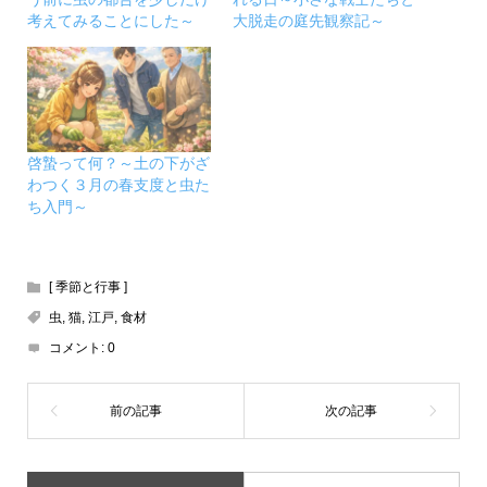
考えてみることにした～
大脱走の庭先観察記～
啓蟄って何？～土の下がざ
わつく３月の春支度と虫た
ち入門～
[ 季節と行事 ]
虫
,
猫
,
江戸
,
食材
コメント:
0