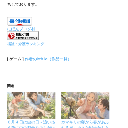
ちしております。
にほんブログ村
福祉・介護ランキング
[ ゲーム ]
作者のitch.io（作品一覧）
関連
６月４日は虫の日～追い払
カマキリの卵から春があふ
う前に虫の都合を少しだけ
れる日～小さな戦士たちと