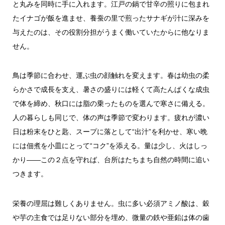
と丸みを同時に手に入れます。江戸の鍋で甘辛の照りに包まれ
たイナゴが飯を進ませ、養蚕の里で煎ったサナギが汁に深みを
与えたのは、その役割分担がうまく働いていたからに他なりま
せん。
鳥は季節に合わせ、運ぶ虫の顔触れを変えます。春は幼虫の柔
らかさで成長を支え、暑さの盛りには軽くて高たんぱくな成虫
で体を締め、秋口には脂の乗ったものを選んで寒さに備える。
人の暮らしも同じで、体の声は季節で変わります。疲れが濃い
日は粉末をひと匙、スープに落として“出汁”を利かせ、寒い晩
には佃煮を小皿にとって“コク”を添える。量は少し、火はしっ
かり――この２点を守れば、台所はたちまち自然の時間に追い
つきます。
栄養の理屈は難しくありません。虫に多い必須アミノ酸は、穀
や芋の主食では足りない部分を埋め、微量の鉄や亜鉛は体の歯