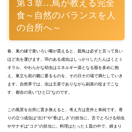
第３章…鳥が教える完全
食～自然のバランスを人
の台所へ～
春、巣の縁で黄いろい嘴が震えると、親鳥は必ずと言って良い
ほど虫を運びます。羽のある成虫はしっかりしたたんぱくとミ
ネラル、やわらかな幼虫はエネルギー源となる脂を多めに抱
え、巣立ち前の雛に要るものを、その日その場で満たしていき
ます。自然界では、虫は主菜でありながら副菜の役までこな
す、都合の良い“ひと口”なのです。
この風景を台所に置き換えると、考え方は意外と単純です。香
りの立つ成虫は“出汁”や“香ばしさ”の担当に、舌でとろける幼虫
やサナギは“コク”の担当に。料理はたった１皿の中で、締まり