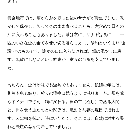
ます。
養蚕地帯では、繭から糸を取った後のサナギが貴重でした。乾
かして保存し、煎ってそのまま食べることも、煮含めて日々の
汁に入れることもありました。繭は衣に、サナギは食に――一
匹の小さな虫の全てを使い切る暮らし方は、倹約というより“循
環”そのものです。誰かの口に入らなければ、畑の肥やしに戻
す。無駄にしないという約束が、家々の台所を支えていまし
た。
もちろん、虫は珍味でも遊興でもありません。飢饉の年には、
川魚も鳥も細り、狩りの獲物は競うように減りました。畑を荒
らすイナゴでさえ、鍋に変わる。田の主（ぬし）である人間
と、田を食う虫たちとの関係は、敵対と共存の境目で揺れま
す。人は虫を払い、時にいただく。そこには、自然に対する畏
れと畏敬の念が同居していました。