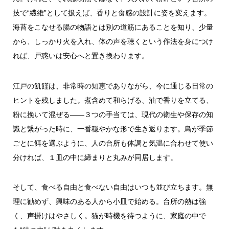
技で“繊維”として扱えば、香りと食感の設計に姿を変えます。
海苔をこなせる腸の物語とは別の道筋にあることを知り、少量
から、しっかり火を入れ、体の声を聴くという作法を身につけ
れば、戸惑いは安心へと置き換わります。
江戸の飢饉は、非常時の知恵でありながら、今に通じる日常の
ヒントを残しました。煮含めて和らげる、油で香りを立てる、
粉に挽いて混ぜる――３つの手当ては、現代の衛生や保存の知
識と繋がった時に、一番穏やかな形で生き返ります。鳥が季節
ごとに餌を選ぶように、人の台所も体調と気温に合わせて使い
分ければ、１皿の中に締まりと丸みが同居します。
そして、食べる自由と食べない自由はいつも並び立ちます。無
理に勧めず、興味のある人から小皿で始める。台所の熱は強
く、声掛けはやさしく。猫が時機を待つように、家庭の中で