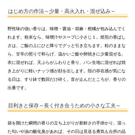
はじめ方の作法～少量・高火入れ・混ぜ込み～
野性味の強い香りは、味噌・醤油・胡麻・柑橘が包み込んでく
れます。粉末なら、味噌汁やスープに小さじ１。焙煎の香ばし
さは、ご飯の上にひと降りでグッと引き立ちます。粒のままな
ら、甘辛の照りで和らげ、温かいご飯や卵焼きに少量混ぜる。
衣に混ぜれば、天ぷらがふわりと香り、パン生地に混ぜれば焼
き上がりに軽いナッツ感が顔を出します。殻の存在感が気にな
る日は、すり鉢で数回だけ砕く。音が止んだところが、香りの
出番です。
目利きと保存～長く付き合うための小さな工夫～
袋を開けた瞬間の香りの立ち上がりが新鮮さの手掛かり。湿っ
た匂いや油の酸化臭があれば、その日は見送る勇気も台所の品