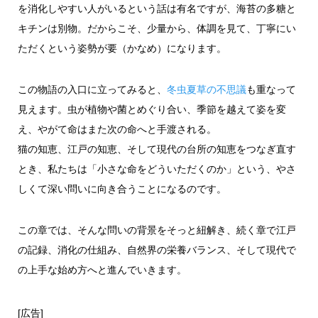
を消化しやすい人がいるという話は有名ですが、海苔の多糖と
キチンは別物。だからこそ、少量から、体調を見て、丁寧にい
ただくという姿勢が要（かなめ）になります。
この物語の入口に立ってみると、
冬虫夏草の不思議
も重なって
見えます。虫が植物や菌とめぐり合い、季節を越えて姿を変
え、やがて命はまた次の命へと手渡される。
猫の知恵、江戸の知恵、そして現代の台所の知恵をつなぎ直す
とき、私たちは「小さな命をどういただくのか」という、やさ
しくて深い問いに向き合うことになるのです。
この章では、そんな問いの背景をそっと紐解き、続く章で江戸
の記録、消化の仕組み、自然界の栄養バランス、そして現代で
の上手な始め方へと進んでいきます。
[広告]