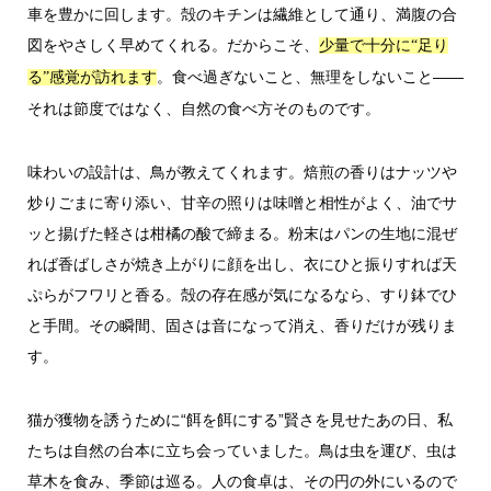
車を豊かに回します。殻のキチンは繊維として通り、満腹の合
図をやさしく早めてくれる。だからこそ、
少量で十分に“足り
。食べ過ぎないこと、無理をしないこと――
る”感覚が訪れます
それは節度ではなく、自然の食べ方そのものです。
味わいの設計は、鳥が教えてくれます。焙煎の香りはナッツや
炒りごまに寄り添い、甘辛の照りは味噌と相性がよく、油でサ
ッと揚げた軽さは柑橘の酸で締まる。粉末はパンの生地に混ぜ
れば香ばしさが焼き上がりに顔を出し、衣にひと振りすれば天
ぷらがフワリと香る。殻の存在感が気になるなら、すり鉢でひ
と手間。その瞬間、固さは音になって消え、香りだけが残りま
す。
猫が獲物を誘うために“餌を餌にする”賢さを見せたあの日、私
たちは自然の台本に立ち会っていました。鳥は虫を運び、虫は
草木を食み、季節は巡る。人の食卓は、その円の外にいるので