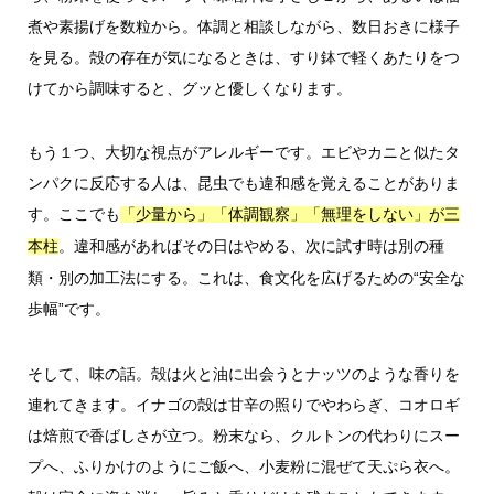
煮や素揚げを数粒から。体調と相談しながら、数日おきに様子
を見る。殻の存在が気になるときは、すり鉢で軽くあたりをつ
けてから調味すると、グッと優しくなります。
もう１つ、大切な視点がアレルギーです。エビやカニと似たタ
ンパクに反応する人は、昆虫でも違和感を覚えることがありま
す。ここでも
「少量から」「体調観察」「無理をしない」が三
。違和感があればその日はやめる、次に試す時は別の種
本柱
類・別の加工法にする。これは、食文化を広げるための“安全な
歩幅”です。
そして、味の話。殻は火と油に出会うとナッツのような香りを
連れてきます。イナゴの殻は甘辛の照りでやわらぎ、コオロギ
は焙煎で香ばしさが立つ。粉末なら、クルトンの代わりにスー
プへ、ふりかけのようにご飯へ、小麦粉に混ぜて天ぷら衣へ。