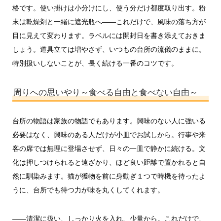
格です。使い掛けは小分けにし、使う分だけ都度取り出す。粉
末は乾燥剤と一緒に遮光瓶へ――これだけで、風味の落ち方が
目に見えて変わります。ラベルには開封日を書き添えておきま
しょう。道具立ては増やさず、いつもの台所の流儀のままに。
特別扱いしないことが、長く続ける一番のコツです。
周りへの思いやり～食べる自由と食べない自由～
台所の物語は家族の物語でもあります。興味のない人に強いる
必要はなく、興味のある人だけが小皿でお試しから。行事や来
客の席では無理に登場させず、日々の一皿で静かに続ける。文
化は押しつけられると遠ざかり、ほど良い距離で置かれると自
然に馴染みます。猫が獲物を前に身動ぎ１つで時機を待ったよ
うに、台所でも待つ力が味を丸くしてくれます。
――清潔に扱い、しっかり火を入れ、少量から。これだけで、