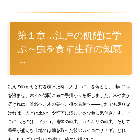
第１章…江戸の飢饉に学
ぶ～虫を食す生存の知恵
～
飢えの影が町と村を覆った時、人は土に目を落とし、川面に耳
を澄ませ、木々の隙間に命の手掛かりを探しました。米や麦が
尽きれば、雑穀へ、木の実へ、根や若芽へ――それでも足りな
ければ、人々は土の中や軒下に潜む小さな命に気付きます。そ
こにいたのは、イナゴ、地蜂の幼虫、カミキリの幼虫、そして
養蚕が盛んな土地では繭を取った後のカイコのサナギ。どれ
も、たんぱくの匂いが濃い、確かな糧でした。