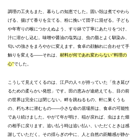
調理の工夫もまた、暮らしの知恵でした。固い殻は煮てやわら
げる、揚げて香りを立てる、粉に挽いて団子に混ぜる。子ども
や年寄りの喉につかえぬよう、すり鉢で丁寧にあたりをつけ、
汁に溶かし込む。味噌や醤油の塩気は、虫の脂とよく馴染み、
匂いの強さをまろやかに変えます。食卓の顔触れに合わせて手
触りを変える――それは、
材料が何であれ変わらない“料理の
でした。
心”
こうして見えてくるのは、江戸の人々が持っていた「生き延び
るための柔らかい発想」です。田の恵みが途絶えても、目の前
の世界は完全には閉じない。畔を跳ねるもの、軒に巣くうも
の、朽ち木に潜むもの――小さな命の居場所は、食卓の可能性
であり続けました。やがて年が明け、稲が戻れば、虫はまた畑
の相手に戻ります。追い払う時は追い払い、いただくときは感
謝していただく。その揺らぎの中に、人と自然の距離感が静か