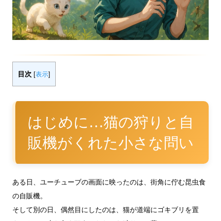
目次
[
表示
]
はじめに…猫の狩りと自
販機がくれた小さな問い
ある日、ユーチューブの画面に映ったのは、街角に佇む昆虫食
の自販機。
そして別の日、偶然目にしたのは、猫が道端にゴキブリを置