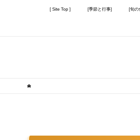
[ Site Top ]
[季節と行事]
[旬の