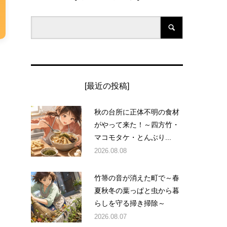
[最近の投稿]
秋の台所に正体不明の食材
がやって来た！～四方竹・
マコモタケ・とんぶり...
2026.08.08
竹箒の音が消えた町で～春
夏秋冬の葉っぱと虫から暮
らしを守る掃き掃除～
2026.08.07