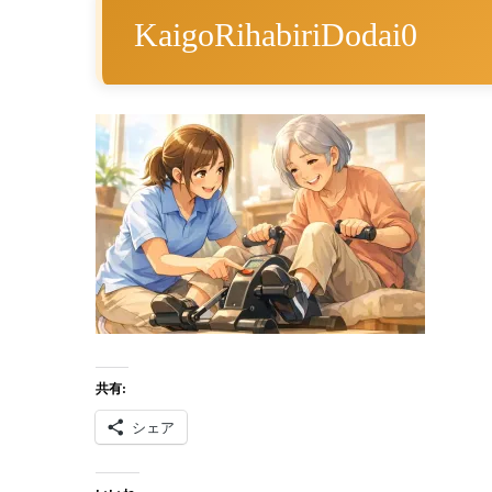
KaigoRihabiriDodai0
共有:
シェア