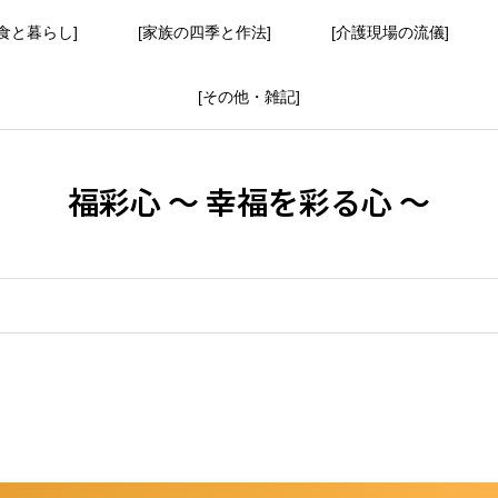
食と暮らし]
[家族の四季と作法]
[介護現場の流儀]
[その他・雑記]
福彩心 ～ 幸福を彩る心 ～