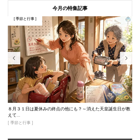
今月の特集記事
[ 季節と行事 ]


笑顔
８月３１日は夏休みの終点の他にも？～消えた天皇誕生日が教
白
えて...
りと.
[ 季節と行事 ]
[ 