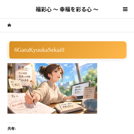
福彩心 ～ 幸福を彩る心 ～
6GatuKyuukaSekai0
共有: