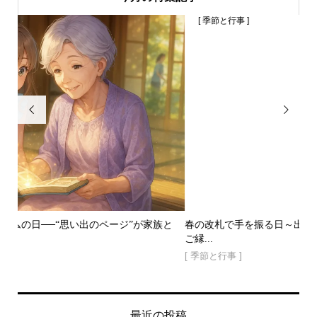
[ 季節と行事 ]


が家族と
春の改札で手を振る日～出会いと別れが暮らしに残してくれ
ご縁...
[ 季節と行事 ]
最近の投稿