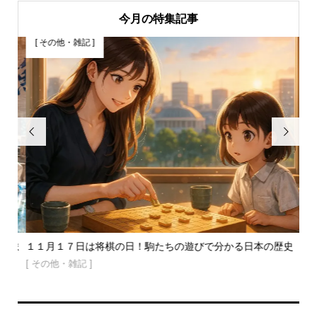
今月の特集記事
[ その他・雑記 ]
[


ちま
１１月１７日は将棋の日！駒たちの遊びで分かる日本の歴史
夏
[ その他・雑記 ]
[ 