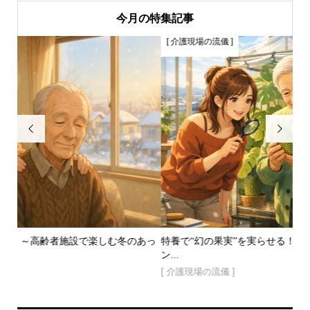
今月の特集記事
[ 介護現場の流儀 ]


のあっ
特養で“幻の果実”を実らせる！？～モンステラ３〜５年のロマ
ン...
[ 介護現場の流儀 ]