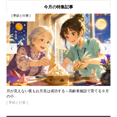
今月の特集記事
[ 季節と行事 ]
[


朝に
月が見えない夜もお月見は成功する～高齢者施設で育てる９月
節
の小...
司で.
[ 季節と行事 ]
[ 