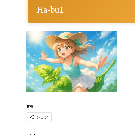
Ha-bu1
共有:
シェア