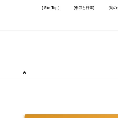
[ Site Top ]
[季節と行事]
[旬の