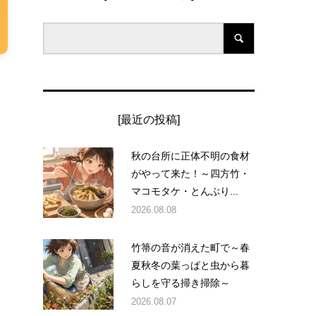
[最近の投稿]
秋の台所に正体不明の食材
がやって来た！～四方竹・
マコモタケ・とんぶり...
2026.08.08
竹箒の音が消えた町で～春
夏秋冬の葉っぱと虫から暮
らしを守る掃き掃除～
2026.08.07