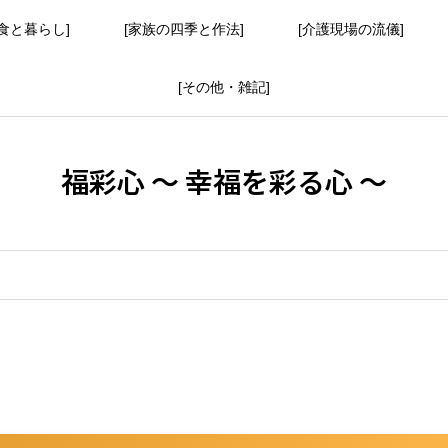
食と暮らし]
[家族の四季と作法]
[介護現場の流儀]
[その他・雑記]
福彩心 ～ 幸福を彩る心 ～