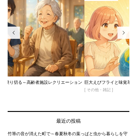


ーション
巨大えびフライと味覚革命！食べる未来を切り開こう！
[ その他・雑記 ]
最近の投稿
竹箒の音が消えた町で～春夏秋冬の葉っぱと虫から暮らしを守