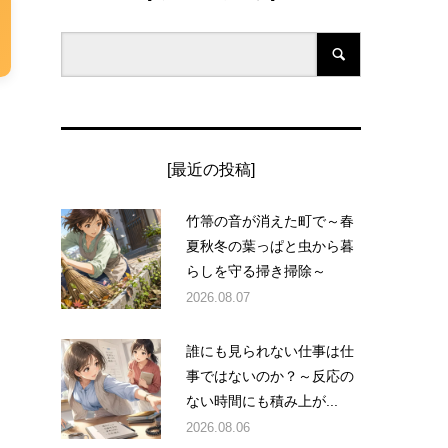
[最近の投稿]
竹箒の音が消えた町で～春
夏秋冬の葉っぱと虫から暮
らしを守る掃き掃除～
2026.08.07
誰にも見られない仕事は仕
事ではないのか？～反応の
ない時間にも積み上が...
2026.08.06