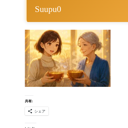
Suupu0
共有:
シェア