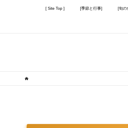
[ Site Top ]
[季節と行事]
[旬の