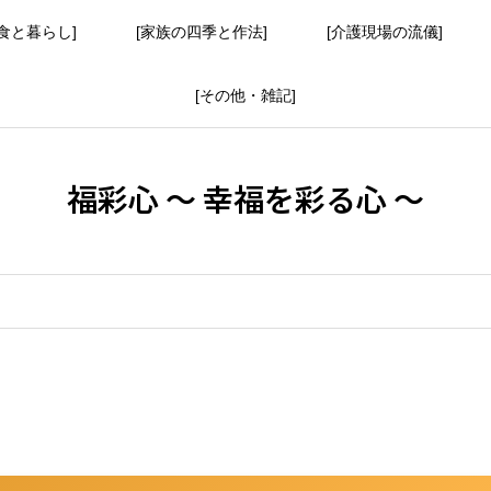
食と暮らし]
[家族の四季と作法]
[介護現場の流儀]
[その他・雑記]
福彩心 ～ 幸福を彩る心 ～