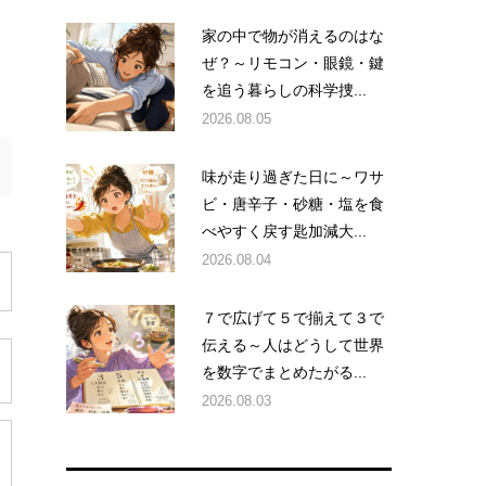
家の中で物が消えるのはな
ぜ？～リモコン・眼鏡・鍵
を追う暮らしの科学捜...
2026.08.05
味が走り過ぎた日に～ワサ
ビ・唐辛子・砂糖・塩を食
べやすく戻す匙加減大...
2026.08.04
７で広げて５で揃えて３で
伝える～人はどうして世界
を数字でまとめたがる...
2026.08.03