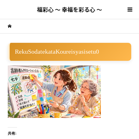
福彩心 ～ 幸福を彩る心 ～
RekuSodatekataKoureisyasisetu0
共有: