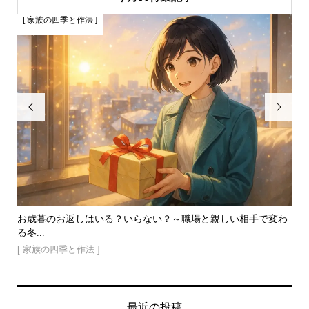
[ 家族の四季と作法 ]
[


普段
お歳暮のお返しはいる？いらない？～職場と親しい相手で変わ
５
る冬...
しく.
[ 家族の四季と作法 ]
[ 
最近の投稿