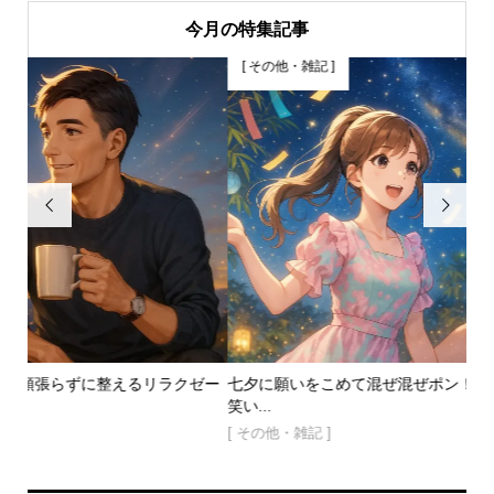
今月の特集記事
[ その他・雑記 ]


クゼー
七夕に願いをこめて混ぜ混ぜポン！２４の記念日が奏でる恋と
笑い...
の
[ その他・雑記 ]