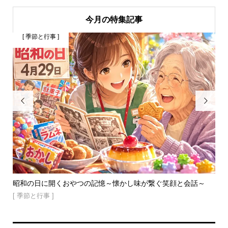
今月の特集記事
[ 季節と行事 ]
[


方・
昭和の日に開くおやつの記憶～懐かし味が繋ぐ笑顔と会話～
梅
くほ.
[ 季節と行事 ]
[ 