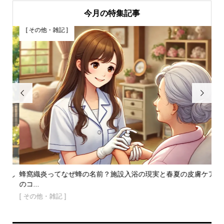
今月の特集記事
[ その他・雑記 ]
[


りし
蜂窩織炎ってなぜ蜂の名前？施設入浴の現実と春夏の皮膚ケア
６
のコ...
方と.
[ その他・雑記 ]
[ 