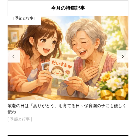
今月の特集記事
[ 季節と行事 ]
[


分生
敬老の日は「ありがとう」を育てる日～保育園の子にも優しく
認
伝わ...
い寄.
[ 季節と行事 ]
[ 