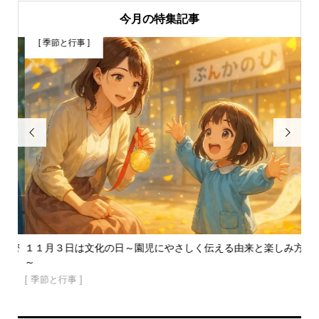
今月の特集記事
[ 季節と行事 ]
[


秘密
１１月３日は文化の日～園児にやさしく伝える由来と楽しみ方
ア
～
鍋..
[ 季節と行事 ]
[ 