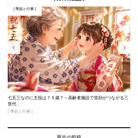
[ 季節と行事 ]


ない
七五三なのに主役は７５歳？～高齢者施設で笑顔がつながる三
高
世代...
しが.
[ 季節と行事 ]
[ 
最近の投稿