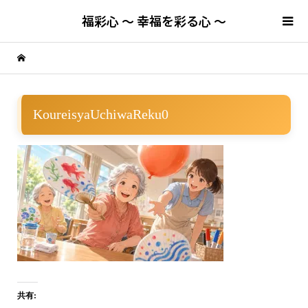
福彩心 ～ 幸福を彩る心 ～
KoureisyaUchiwaReku0
共有: