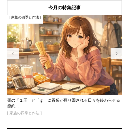
今月の特集記事
[ 家族の四季と作法 ]
[


高齢
麺の「１玉」と「ｇ」に胃袋が振り回される日々を終わらせる
人
節約...
[ 
[ 家族の四季と作法 ]