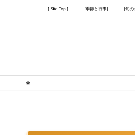
[ Site Top ]
[季節と行事]
[旬の