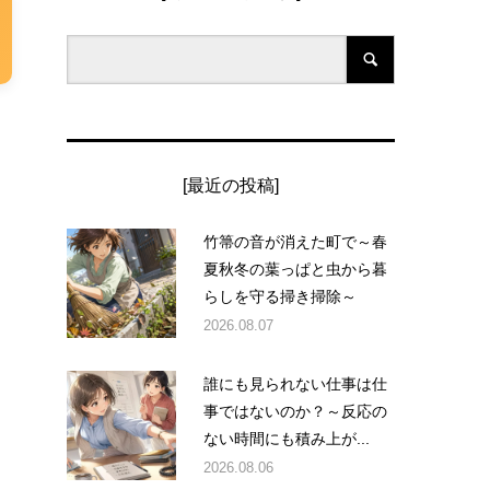
[最近の投稿]
竹箒の音が消えた町で～春
夏秋冬の葉っぱと虫から暮
らしを守る掃き掃除～
2026.08.07
誰にも見られない仕事は仕
事ではないのか？～反応の
ない時間にも積み上が...
2026.08.06