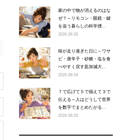
家の中で物が消えるのはな
ぜ？～リモコン・眼鏡・鍵
を追う暮らしの科学捜...
2026.08.05
味が走り過ぎた日に～ワサ
ビ・唐辛子・砂糖・塩を食
べやすく戻す匙加減大...
2026.08.04
７で広げて５で揃えて３で
伝える～人はどうして世界
を数字でまとめたがる...
2026.08.03