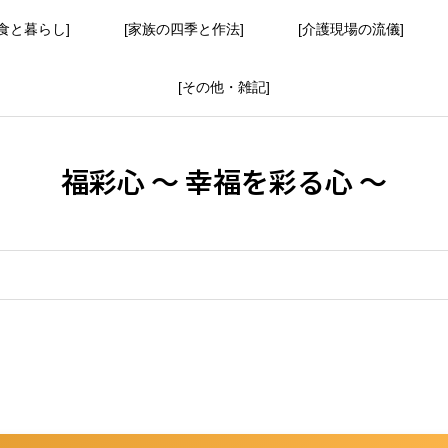
食と暮らし]
[家族の四季と作法]
[介護現場の流儀]
[その他・雑記]
福彩心 ～ 幸福を彩る心 ～