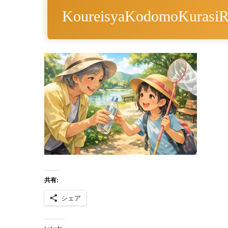
KoureisyaKodomoKurasi
共有:
シェア