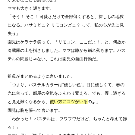
ママも大きく頷きます。
「そう！ そこ！ 可愛さだけで全部薄くすると、探しもの地獄
になる。ハサミどこ？ リモコンどこ？ って、私の心が先に見
失う」
園児はケラケラ笑って、「リモコン、ここだよ！」と、何故か
冷蔵庫の上を指さしました。ママは膝から崩れ落ちます。パス
テルの問題じゃない、これは園児の自由行動だ。
祖母がまとめるように言いました。
「つまり、パステルカラーは“優しい色”。目に優しくて、春の
光に合って、部屋の空気をふんわり変える。でも、優し過ぎる
と見え難くなるから、
のよ」
使い方にコツがいる
園児は胸を張って言います。
「わかった！ パステルは、フワフワだけど、ちゃんと考えて飾
る！」