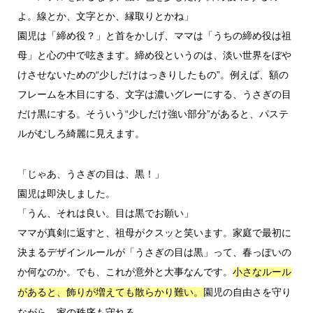
よ。線とか、文字とか、縁取りとかね」
園児は「締め役？」と首をかしげ、ママは「うちの締め役は祖
母」と心の中で呟きます。締め役というのは、淡い世界をぼや
けさせないための“少しだけはっきりしたもの”。例えば、額の
フレームを木目にする、文字は濃いグレーにする、うさぎの目
だけ黒にする。そういう“少しだけ強い部分”があると、パステ
ルがむしろ綺麗に見えます。
「じゃあ、うさぎの目は、黒！」
園児は即決しました。
「うん、それは良い。目は黒でお願い」
ママが真剣に返すと、祖母がクスッと笑います。家庭で最初に
決まるデザインルールが「うさぎの目は黒」って、春っぽいの
か何なのか。でも、これが意外と大事なんです。
小さなルール
園児の自由さを守り
があると、飾りが増えても散らかり難い。
ながら、家の秩序も守れる。