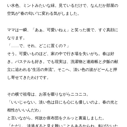
い水色、ミントみたいな緑。見ているだけで、なんだか部屋の
空気が“春の匂い”に変わる気がしました。
ママは一瞬、「あぁ、可愛いねぇ」と笑った後で、すぐ真顔に
なります。
「……で、それ、どこに置くの？」
そう。可愛いものほど、家の中で行き場を失いがち。春は好
き。パステルも好き。でも現実は、洗濯物と連絡帳と夕飯の献
立に追われる“生活の奔流”。そこへ、淡い色の波がどーんと押
し寄せてきたわけです。
その横で祖母は、お茶を啜りながらニコニコ。
「いいじゃない。淡い色は目にも心にも優しいのよ。春の光と
相性がいいんだわ」
と言いながら、何故か座布団をクルッと裏返しました。
「ただし、淡過ぎると見え難いこともあるからね。転ばないた