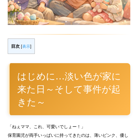
目次
[
表示
]
はじめに…淡い色が家に
来た日～そして事件が起
きた～
「ねぇママ、これ、可愛いでしょー！」
保育園児が両手いっぱいに持ってきたのは、薄いピンク、優し