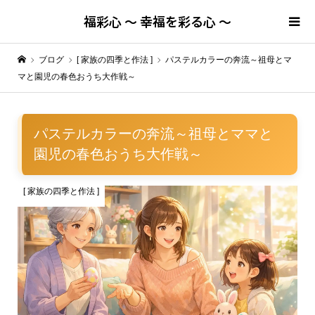
福彩心 ～ 幸福を彩る心 ～
ブログ
[ 家族の四季と作法 ]
パステルカラーの奔流～祖母とマ
マと園児の春色おうち大作戦～
パステルカラーの奔流～祖母とママと
園児の春色おうち大作戦～
[ 家族の四季と作法 ]