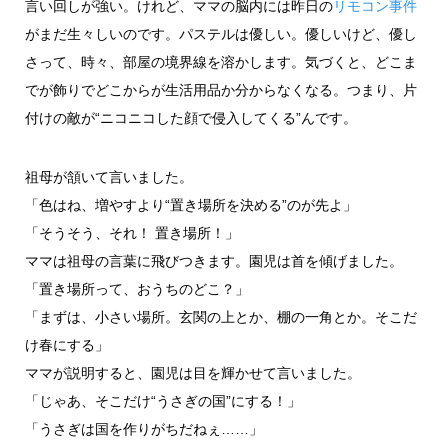
言い回しが強い。けれど、ママの脳内には昨日の
リモコン事件
がまだ生々しいのです。パステルは優しい。優しいけど、優し
さって、時々、部屋の境界線を溶かします。気づくと、どこま
でが飾りでどこからが生活用品か分からなくなる。つまり、片
付けの敵が“ニコニコした顔で侵入してくる”んです。
祖母が頷いて言いました。
「色はね、増やすより“置き場所を決める”のが先よ」
「そうそう、それ！ 置き場所！」
ママは祖母の言葉に飛びつきます。園児は首を傾げました。
「置き場所って、おうちのどこ？」
「まずは、小さい場所。玄関の上とか、棚の一角とか。そこだ
け春にする」
ママが説明すると、園児は目を輝かせて言いました。
「じゃあ、そこだけ“うさぎの国”にする！」
「うさぎは国を作りがちだねぇ……」