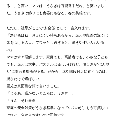
る！」と言い、ママは「うさぎは万能選手だね」と笑いまし
た。うさぎは飾りにも食器にもなる。春の英雄です。
ただし、祖母がここで“安全係”として一言入れます。
「淡い色はね、見えにくい時もあるから、足元や段差の近くは
気をつけるのよ。フワッとし過ぎると、躓きやすい人もいる
の」
ママはすぐ理解します。家庭でも、高齢者でも、小さな子ども
でも、足元は大事。パステルは優しいけれど、優しさが“ぼんや
り”に変わる場所がある。だから、床や階段付近に置くものは、
淡さだけで選ばない。
園児は真面目な顔で言いました。
「じゃあ、躓かないところに、うさぎ！」
「うん、それ最高」
家庭の安全対策がうさぎ基準になっていくのが、もう可笑しい
けれど、分かりやすいのは正義です。