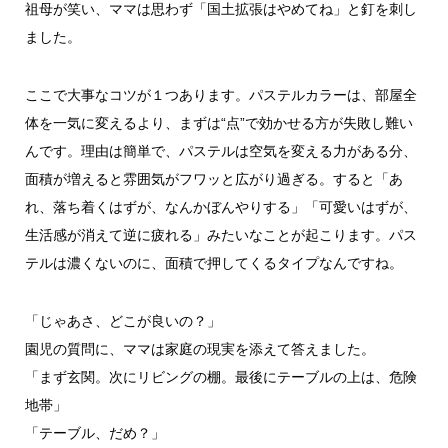
祖母が笑い、ママは思わず「国土拡張はやめてね」と釘を刺し
ました。
ここで大事なコツが１つあります。パステルカラーは、部屋全
体を一気に変えるより、まずは“点”で効かせる方が失敗し難い
んです。理由は簡単で、パステルは空気を変える力がある分、
面積が増えると雰囲気がフワッと広がり過ぎる。すると「あ
れ、落ち着くはずが、なんかぼんやりする」「可愛いはずが、
生活感が消えて逆に疲れる」みたいなことが起こります。パス
テルは濃くないのに、面積で押してくるタイプなんですね。
「じゃあさ、どこが良いの？」
園児の質問に、ママは家庭の現実を添えて答えました。
「まず玄関。次にリビングの棚。最後にテーブルの上は、危険
地帯」
「テーブル、だめ？」