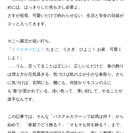
めには、はっきりした色も少し必要よ」
さすが祖母。可愛いだけで終わらせない、生活と安全の目線が
スッと入ってきます。
そこへ園児が追い打ち。
「
イースターだよ！
たまご、うさぎ、ひよこ！ お家、可愛く
しよ！」
……うん、言ってることは正しい。正しいんだけど、春の飾り
は増え方が元気過ぎる。気づけば机の上が小さな春祭り。さら
に気づけば、玄関にも、棚にも、何故かリモコンの上に
も“春”が置かれている。淡い色って、薄い顔して、やることが
派手なんです。
この記事では、そんな「パステルカラーって結局は何？」から
始めて、「家庭でどう飾る？」「そもそも何を飾る？」まで、