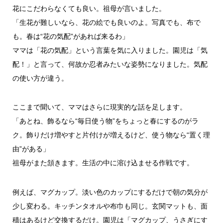
花にこだわらなくても良い。祖母が言いました。
「生花が難しいなら、花の絵でも良いのよ。写真でも、布で
も。春は“花の気配”があれば来るわ」
ママは「花の気配」という言葉を気に入りました。園児は「気
配！」と言って、何故か忍者みたいな姿勢になりました。気配
の使い方が違う。
ここまで聞いて、ママはさらに現実的な話を足します。
「あとね、飾るなら“毎日使う物”をちょっと春にするのがラ
ク。飾りだけ増やすと片付けが増えるけど、使う物なら“置く理
由”がある」
祖母がまた頷きます。生活の中に溶け込ませる作戦です。
例えば、マグカップ。淡い色のカップにするだけで朝の気分が
少し変わる。キッチンタオルや布巾も同じ。玄関マットも、面
積はあるけど交換するだけ。園児は「マグカップ、うさぎにす