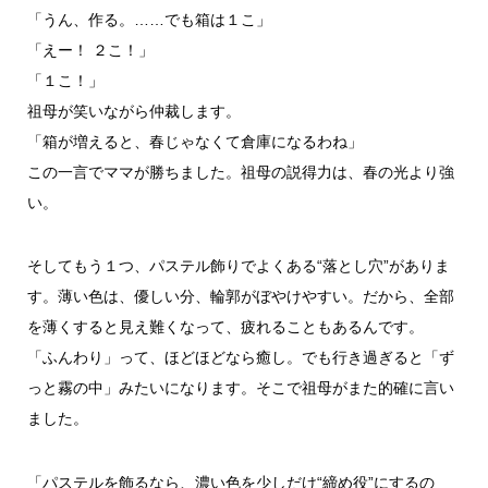
「うん、作る。……でも箱は１こ」
「えー！ ２こ！」
「１こ！」
祖母が笑いながら仲裁します。
「箱が増えると、春じゃなくて倉庫になるわね」
この一言でママが勝ちました。祖母の説得力は、春の光より強
い。
そしてもう１つ、パステル飾りでよくある“落とし穴”がありま
す。薄い色は、優しい分、輪郭がぼやけやすい。だから、全部
を薄くすると見え難くなって、疲れることもあるんです。
「ふんわり」って、ほどほどなら癒し。でも行き過ぎると「ず
っと霧の中」みたいになります。そこで祖母がまた的確に言い
ました。
「パステルを飾るなら、濃い色を少しだけ“締め役”にするの