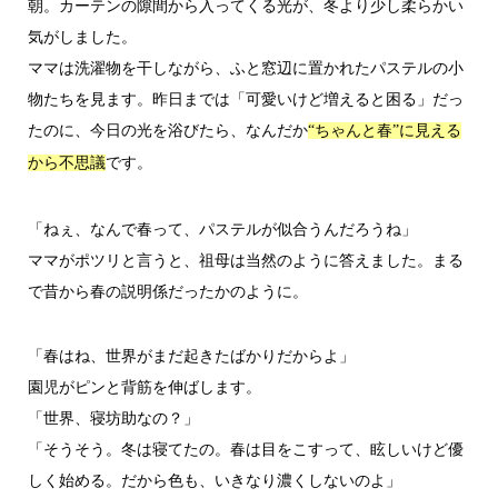
朝。カーテンの隙間から入ってくる光が、冬より少し柔らかい
気がしました。
ママは洗濯物を干しながら、ふと窓辺に置かれたパステルの小
物たちを見ます。昨日までは「可愛いけど増えると困る」だっ
たのに、今日の光を浴びたら、なんだか
“ちゃんと春”に見える
です。
から不思議
「ねぇ、なんで春って、パステルが似合うんだろうね」
ママがポツリと言うと、祖母は当然のように答えました。まる
で昔から春の説明係だったかのように。
「春はね、世界がまだ起きたばかりだからよ」
園児がピンと背筋を伸ばします。
「世界、寝坊助なの？」
「そうそう。冬は寝てたの。春は目をこすって、眩しいけど優
しく始める。だから色も、いきなり濃くしないのよ」