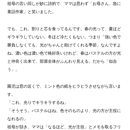
祖母の言い回しが妙に詩的で、ママは思わず「お母さん、急に
童話作家」と笑いました。
でも、これ、割りと芯を食ってるんです。春の光って、夏ほど
ギラギラしていない。冬ほど冷たくもない。つまり「強い色で
勝負しなくても、光がちゃんと助けてくれる季節」なんですよ
ね。濃い色は濃い色で格好良いけれど、春はパステルの方が光
と仲良く出来て、部屋全体がふんわり見える。だから「似合
う」。
園児は窓の近くで、ミント色の紙をヒラヒラさせながら言いま
す。
「これ、光りでキラキラするね」
「そうそう。パステルはね、色そのものより、光の方が主役に
なれるの」
祖母が頷き、ママは「なるほど、光が主役」とメモを取るフリ