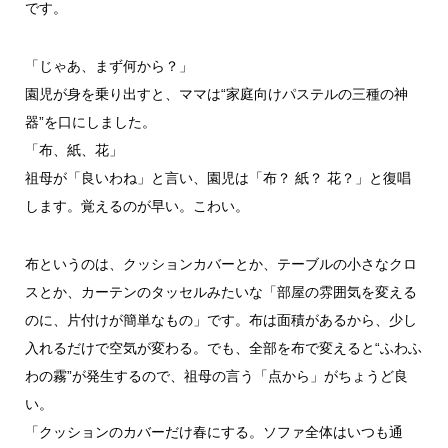
です。
「じゃあ、まず何から？」
園児が身を乗り出すと、ママは“家庭向けパステルの三種の神
器”を口にしました。
「布、紙、花」
祖母が「良いわね」と言い、園児は「布？ 紙？ 花？」と復唱
します。覚えるのが早い。こわい。
布というのは、クッションカバーとか、テーブルの小さなクロ
スとか、カーテンのタッセルみたいな「部屋の雰囲気を変える
のに、片付けが簡単なもの」です。布は面積があるから、少し
入れるだけで空気が変わる。でも、全部を布で変えると“ふわふ
わの霧”が発生するので、祖母の言う「点から」がちょうど良
い。
「クッションのカバーだけ春にする。ソファ全体はいつも通