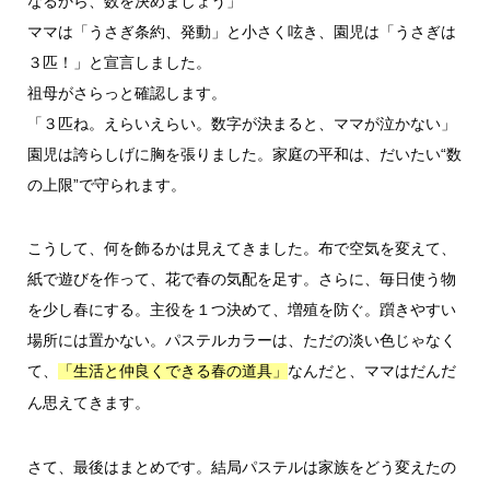
なるから、数を決めましょう」
ママは「うさぎ条約、発動」と小さく呟き、園児は「うさぎは
３匹！」と宣言しました。
祖母がさらっと確認します。
「３匹ね。えらいえらい。数字が決まると、ママが泣かない」
園児は誇らしげに胸を張りました。家庭の平和は、だいたい“数
の上限”で守られます。
こうして、何を飾るかは見えてきました。布で空気を変えて、
紙で遊びを作って、花で春の気配を足す。さらに、毎日使う物
を少し春にする。主役を１つ決めて、増殖を防ぐ。躓きやすい
場所には置かない。パステルカラーは、ただの淡い色じゃなく
て、
なんだと、ママはだんだ
「生活と仲良くできる春の道具」
ん思えてきます。
さて、最後はまとめです。結局パステルは家族をどう変えたの