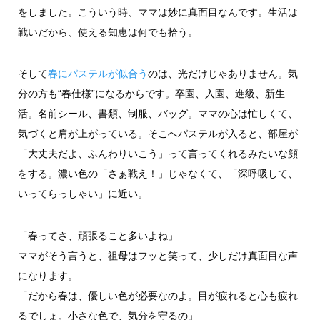
をしました。こういう時、ママは妙に真面目なんです。生活は
戦いだから、使える知恵は何でも拾う。
そして
春にパステルが似合う
のは、光だけじゃありません。気
分の方も“春仕様”になるからです。卒園、入園、進級、新生
活。名前シール、書類、制服、バッグ。ママの心は忙しくて、
気づくと肩が上がっている。そこへパステルが入ると、部屋が
「大丈夫だよ、ふんわりいこう」って言ってくれるみたいな顔
をする。濃い色の「さぁ戦え！」じゃなくて、「深呼吸して、
いってらっしゃい」に近い。
「春ってさ、頑張ること多いよね」
ママがそう言うと、祖母はフッと笑って、少しだけ真面目な声
になります。
「だから春は、優しい色が必要なのよ。目が疲れると心も疲れ
るでしょ。小さな色で、気分を守るの」