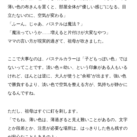
薄い色の布きんを置くと、部屋全体が“優しい感じ”になる。目
立たないのに、空気が変わる」
「ふーん。じゃあ、パステルは魔法？」
「魔法っていうか……増えると片付けが大変なやつ」
ママの言い方が現実的過ぎて、祖母が吹きました。
ここで大事なのは、パステルカラーは「子どもっぽい色」では
ないってことです。淡い色＝幼い、という印象がある人もいる
けれど、ほんとは逆に、大人が使うと“余裕”が出ます。強い色
で勝負するより、淡い色で空気を整える方が、気持ちが静かに
なるんですね。
ただし、祖母はすぐに釘を刺します。
「でもね、薄い色は、薄過ぎると見え難いことがあるの。文字
とか段差とか、注意が必要な場所は、はっきりした色も残すの
が安心なこともあるのよ」