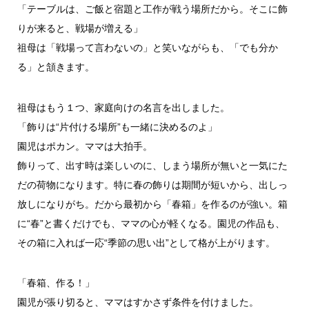
「テーブルは、ご飯と宿題と工作が戦う場所だから。そこに飾
りが来ると、戦場が増える」
祖母は「戦場って言わないの」と笑いながらも、「でも分か
る」と頷きます。
祖母はもう１つ、家庭向けの名言を出しました。
「飾りは“片付ける場所”も一緒に決めるのよ」
園児はポカン。ママは大拍手。
飾りって、出す時は楽しいのに、しまう場所が無いと一気にた
だの荷物になります。特に春の飾りは期間が短いから、出しっ
放しになりがち。だから最初から「春箱」を作るのが強い。箱
に“春”と書くだけでも、ママの心が軽くなる。園児の作品も、
その箱に入れば一応“季節の思い出”として格が上がります。
「春箱、作る！」
園児が張り切ると、ママはすかさず条件を付けました。