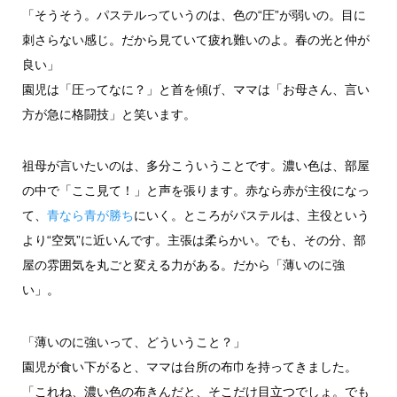
「そうそう。パステルっていうのは、色の“圧”が弱いの。目に
刺さらない感じ。だから見ていて疲れ難いのよ。春の光と仲が
良い」
園児は「圧ってなに？」と首を傾げ、ママは「お母さん、言い
方が急に格闘技」と笑います。
祖母が言いたいのは、多分こういうことです。濃い色は、部屋
の中で「ここ見て！」と声を張ります。赤なら赤が主役になっ
て、
青なら青が勝ち
にいく。ところがパステルは、主役という
より“空気”に近いんです。主張は柔らかい。でも、その分、部
屋の雰囲気を丸ごと変える力がある。だから「薄いのに強
い」。
「薄いのに強いって、どういうこと？」
園児が食い下がると、ママは台所の布巾を持ってきました。
「これね、濃い色の布きんだと、そこだけ目立つでしょ。でも