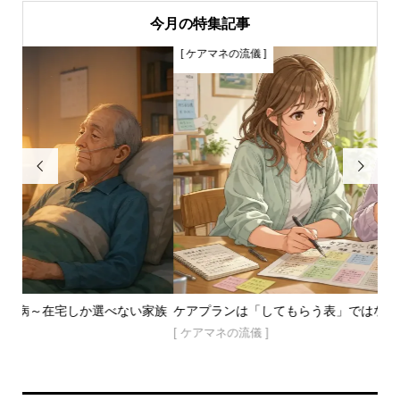
今月の特集記事
[ ケアマネの流儀 ]


い家族
ケアプランは「してもらう表」ではなくて暮らしを守る設計図
る
[ ケアマネの流儀 ]
[