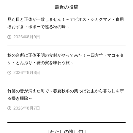
最近の投稿
見た目と正体が一致しません！～アピオス・シカクマメ・食用
ほおずき・ポポーで巡る秋の味～
2026年8月9日
秋の台所に正体不明の食材がやって来た！～四方竹・マコモタ
ケ・とんぶり・菱の実を味わう旅～
2026年8月8日
竹箒の音が消えた町で～春夏秋冬の葉っぱと虫から暮らしを守
る掃き掃除～
2026年8月7日
[ わたしの推し旬 ]