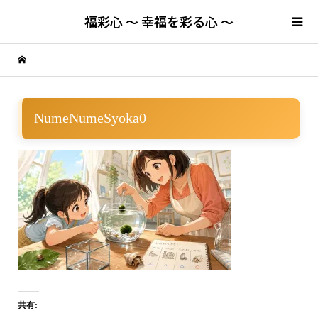
福彩心 ～ 幸福を彩る心 ～
NumeNumeSyoka0
共有: