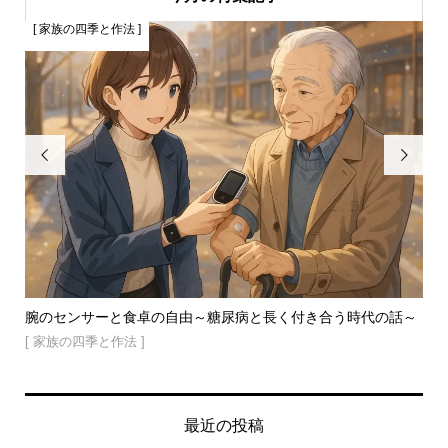
[ 家族の四季と作法 ]
[


の頃
腕のセンサーと食卓の自由～糖尿病と長く付き合う時代の話～
３
ご..
[ 家族の四季と作法 ]
[ 
最近の投稿