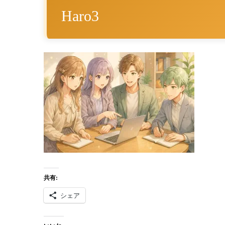
Haro3
共有:
シェア