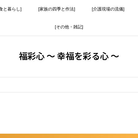
食と暮らし]
[家族の四季と作法]
[介護現場の流儀]
[その他・雑記]
福彩心 ～ 幸福を彩る心 ～