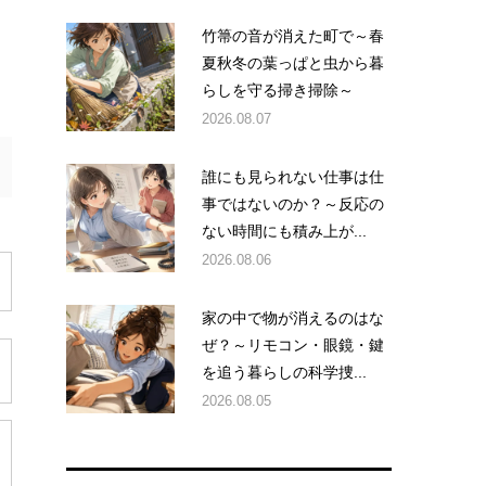
竹箒の音が消えた町で～春
夏秋冬の葉っぱと虫から暮
らしを守る掃き掃除～
2026.08.07
誰にも見られない仕事は仕
事ではないのか？～反応の
ない時間にも積み上が...
2026.08.06
家の中で物が消えるのはな
ぜ？～リモコン・眼鏡・鍵
を追う暮らしの科学捜...
2026.08.05