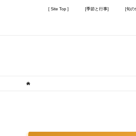
[ Site Top ]
[季節と行事]
[旬の