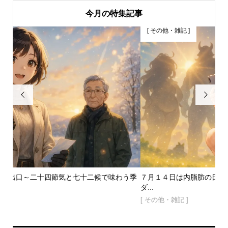
今月の特集記事
[ その他・雑記 ]


味わう季
７月１４日は内脂肪の日！──見えない敵３種の脂肪と戦う夏
ダ...
[ その他・雑記 ]