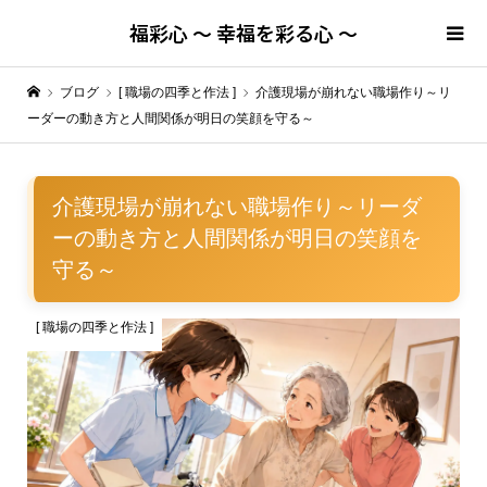
福彩心 ～ 幸福を彩る心 ～
ブログ
[ 職場の四季と作法 ]
介護現場が崩れない職場作り～リ
ーダーの動き方と人間関係が明日の笑顔を守る～
介護現場が崩れない職場作り～リーダ
ーの動き方と人間関係が明日の笑顔を
守る～
[ 職場の四季と作法 ]