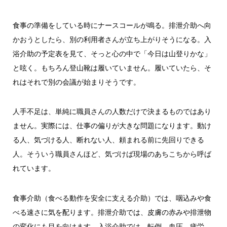
食事の準備をしている時にナースコールが鳴る。排泄介助へ向
かおうとしたら、別の利用者さんが立ち上がりそうになる。入
浴介助の予定表を見て、そっと心の中で「今日は山登りかな」
と呟く。もちろん登山靴は履いていません。履いていたら、そ
れはそれで別の会議が始まりそうです。
人手不足は、単純に職員さんの人数だけで決まるものではあり
ません。実際には、仕事の偏りが大きな問題になります。動け
る人、気づける人、断れない人、頼まれる前に先回りできる
人。そういう職員さんほど、気づけば現場のあちこちから呼ば
れています。
食事介助（食べる動作を安全に支える介助）では、咽込みや食
べる速さに気を配ります。排泄介助では、皮膚の赤みや排泄物
の変化にも目を向けます。入浴介助では、転倒、血圧、疲労、