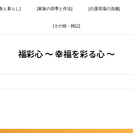
食と暮らし]
[家族の四季と作法]
[介護現場の流儀]
[その他・雑記]
福彩心 ～ 幸福を彩る心 ～