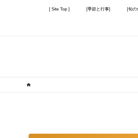
[ Site Top ]
[季節と行事]
[旬の