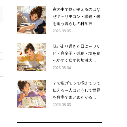
家の中で物が消えるのはな
ぜ？～リモコン・眼鏡・鍵
を追う暮らしの科学捜...
2026.08.05
味が走り過ぎた日に～ワサ
ビ・唐辛子・砂糖・塩を食
べやすく戻す匙加減大...
2026.08.04
７で広げて５で揃えて３で
伝える～人はどうして世界
を数字でまとめたがる...
2026.08.03