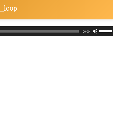
3_loop
ボ
00:00
リ
ュ
ー
ム
調
節
に
は
上