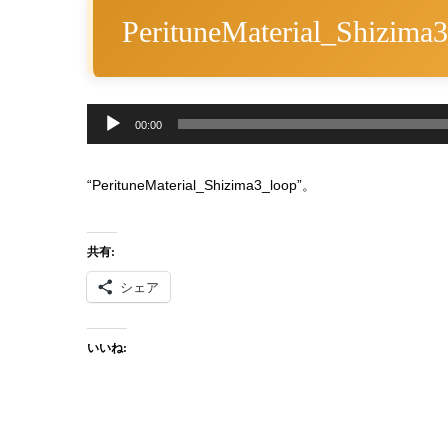
PerituneMaterial_Shizima
音
00:00
声
プ
“PerituneMaterial_Shizima3_loop”。
レ
ー
共有:
ヤ
シェア
ー
いいね: