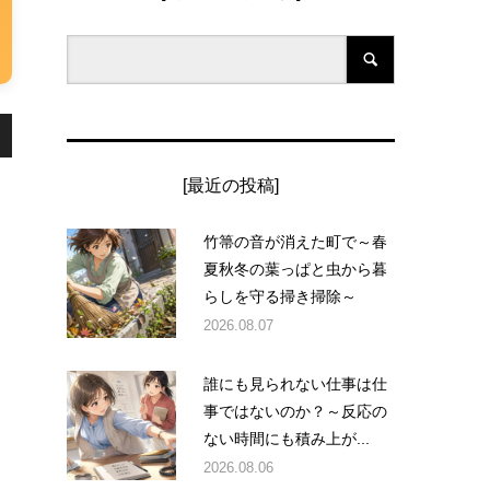
[最近の投稿]
竹箒の音が消えた町で～春
夏秋冬の葉っぱと虫から暮
らしを守る掃き掃除～
2026.08.07
誰にも見られない仕事は仕
事ではないのか？～反応の
ない時間にも積み上が...
2026.08.06