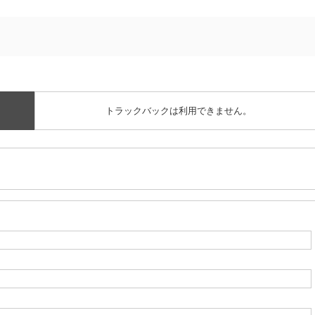
下
矢
印
キ
ー
トラックバックは利用できません。
を
使
っ
て
く
だ
さ
い。