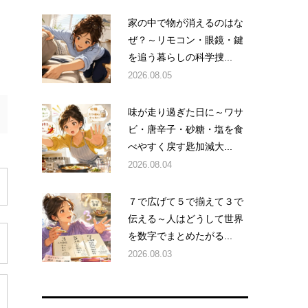
家の中で物が消えるのはな
ぜ？～リモコン・眼鏡・鍵
を追う暮らしの科学捜...
2026.08.05
味が走り過ぎた日に～ワサ
ビ・唐辛子・砂糖・塩を食
べやすく戻す匙加減大...
2026.08.04
７で広げて５で揃えて３で
伝える～人はどうして世界
を数字でまとめたがる...
2026.08.03