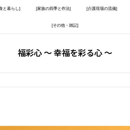
食と暮らし]
[家族の四季と作法]
[介護現場の流儀]
[その他・雑記]
福彩心 ～ 幸福を彩る心 ～