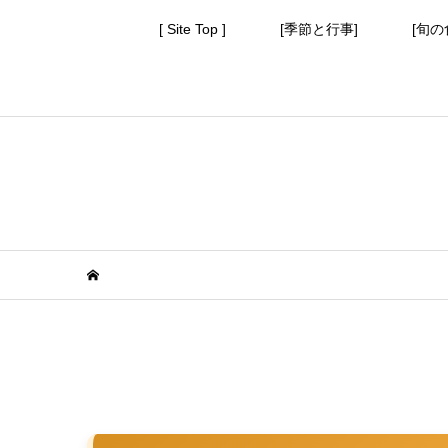
[ Site Top ]
[季節と行事]
[旬の