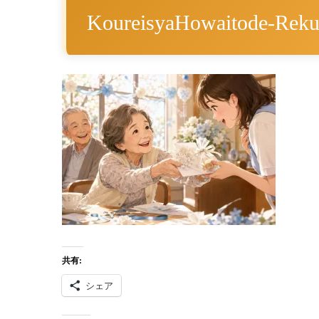
KoureisyaHowaitode-Rek
共有:
シェア