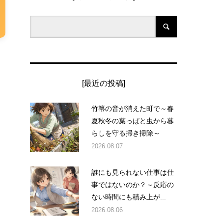
[最近の投稿]
竹箒の音が消えた町で～春
夏秋冬の葉っぱと虫から暮
らしを守る掃き掃除～
2026.08.07
誰にも見られない仕事は仕
事ではないのか？～反応の
ない時間にも積み上が...
2026.08.06