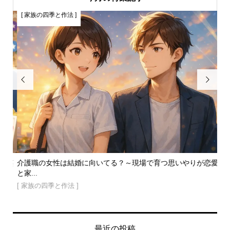
[ 家族の四季と作法 ]
[


で笑
介護職の女性は結婚に向いてる？～現場で育つ思いやりが恋愛
蜂
と家...
のコ.
[ 家族の四季と作法 ]
[ 
最近の投稿