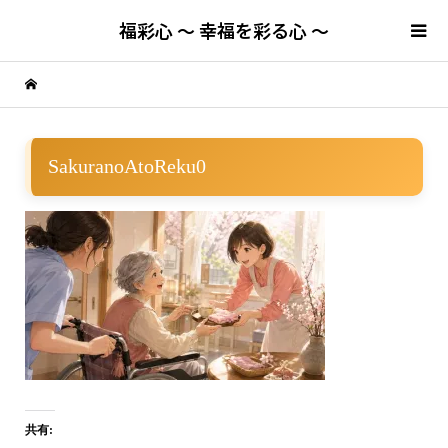
福彩心 ～ 幸福を彩る心 ～
SakuranoAtoReku0
共有: