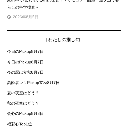
家の中で物が消えるのはなぜ？～リモコン・眼鏡・鍵を追う暮
らしの科学捜査～
2026年8月5日
[ わたしの推し旬 ]
今日のPickup8月7日
今日のPickup8月7日
今の暦は立秋8月7日
高齢者レクPickup立秋8月7日
夏の夜空はどう？
秋の夜空はどう？
会心のPickup8月3日
福彩心Top1位