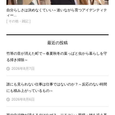
の
自分らしさは決めなくていい～迷いながら育つアイデンティテ
お
ィー...
の段.
[ その他・雑記 ]
[ 
最近の投稿
竹箒の音が消えた町で～春夏秋冬の葉っぱと虫から暮らしを守
る掃き掃除～
2026年8月7日
誰にも見られない仕事は仕事ではないのか？～反応のない時間
にも積み上がっているもの～
2026年8月6日