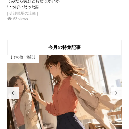
てみたら笑顔とおせっかいが
いっぱいだった話
[ 介護現場の流儀 ]
63 views
今月の特集記事
[ その他・雑記 ]

