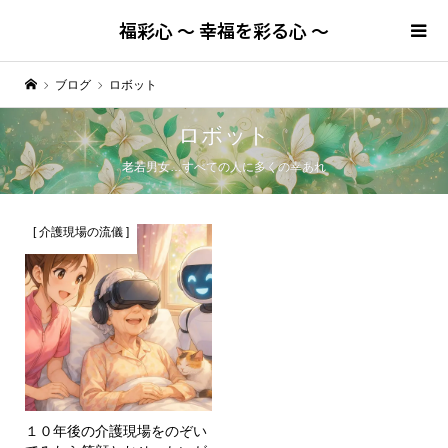
福彩心 ～ 幸福を彩る心 ～
ブログ
ロボット
ロボット
老若男女…すべての人に多くの幸あれ
[ 介護現場の流儀 ]
１０年後の介護現場をのぞい