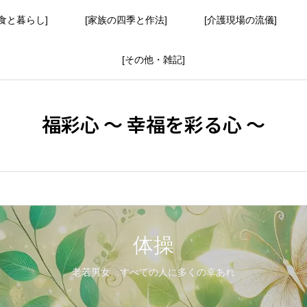
食と暮らし]
[家族の四季と作法]
[介護現場の流儀]
[その他・雑記]
福彩心 ～ 幸福を彩る心 ～
体操
老若男女…すべての人に多くの幸あれ