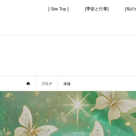
[ Site Top ]
[季節と行事]
[旬の
ブログ
体操