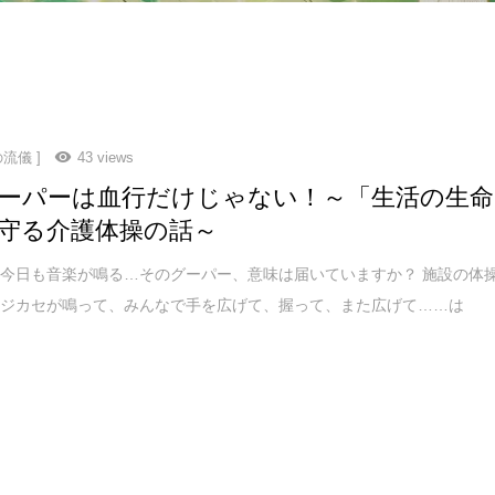
流儀 ]
43 views
ーパーは血行だけじゃない！～「生活の生命
守る介護体操の話～
今日も音楽が鳴る…そのグーパー、意味は届いていますか？ 施設の体
ラジカセが鳴って、みんなで手を広げて、握って、また広げて……は