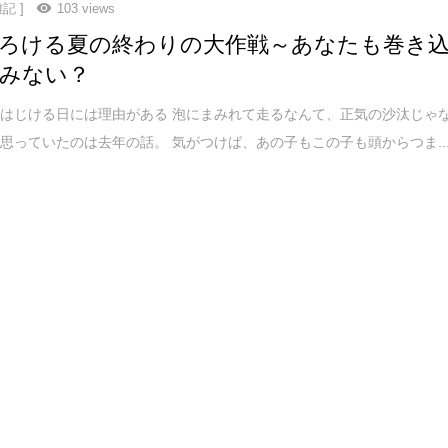
記 ]
103 views
ろける夏の終わりの大作戦～あなたも巻き
みない？
はじける日には理由がある 泡にまみれて走るなんて、正気の沙汰じゃ
思っていたのは去年の話。 気がつけば、あの子もこの子も頭からつま..