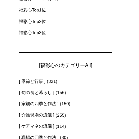
福彩心Top1位
福彩心Top2位
福彩心Top3位
[福彩心のカテゴリーAll]
[ 季節と行事 ]
(321)
[ 旬の食と暮らし ]
(156)
[ 家族の四季と作法 ]
(150)
[ 介護現場の流儀 ]
(255)
[ ケアマネの流儀 ]
(114)
[ 職場の四季と作法 ]
(80)