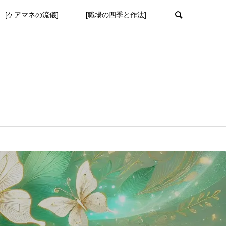
[ケアマネの流儀]
[職場の四季と作法]