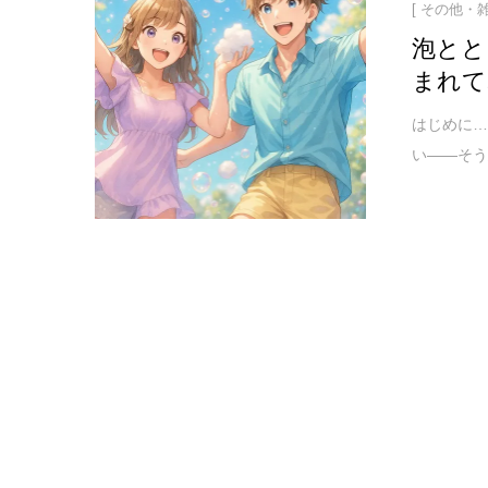
[ その他・雑
泡とと
まれて
はじめに…
い――そう