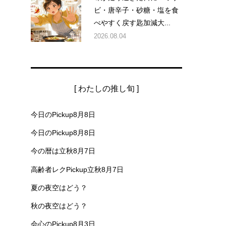
ビ・唐辛子・砂糖・塩を食
べやすく戻す匙加減大...
2026.08.04
[ わたしの推し旬 ]
今日のPickup8月8日
今日のPickup8月8日
今の暦は立秋8月7日
高齢者レクPickup立秋8月7日
夏の夜空はどう？
秋の夜空はどう？
会心のPickup8月3日