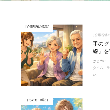
[ 介護現場の流儀 ]
[ 介護現場の
手のグ
線」を
はじめに…
タイム。
い、...
[ その他・雑記 ]